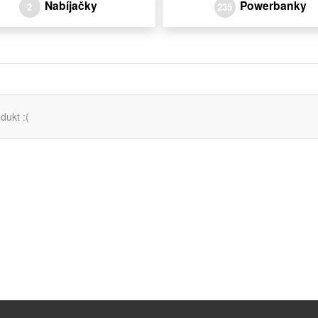
Nabíjačky
Powerbanky
2
235
dukt :(