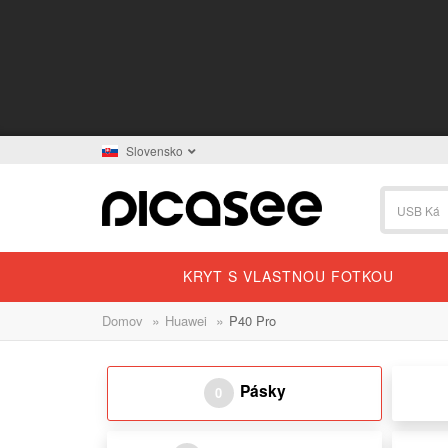
Slovensko
KRYT S VLASTNOU FOTKOU
»
»
Domov
Huawei
P40 Pro
Pásky
0