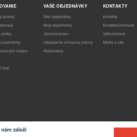
OVANIE
VAŠE OBJEDNÁVKY
KONTAKTY
ý poukaz
Stav objednávky
Kontakty
 dopravy
Moje objednávky
Kontaktný formulár
 platby
Výmena tovaru
Veľkoobchod
 podmienky
Odstúpenie od kúpnej zmluvy
Média o nás
osobných údajov
Reklamácia
ť obal
nám záleží