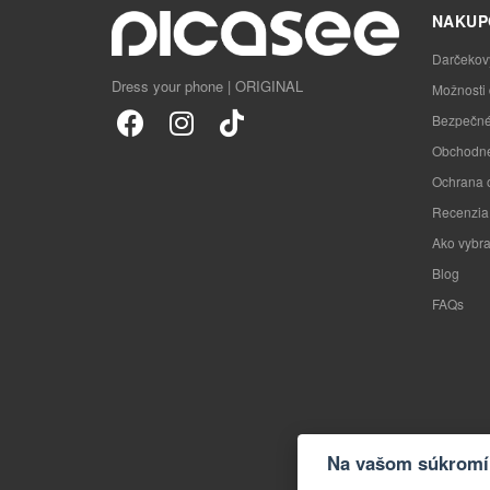
NAKUP
Darčekov
Dress your phone | ORIGINAL
Možnosti
Bezpečné
Obchodné
Ochrana 
Recenzia
Ako vybra
Blog
FAQs
Na vašom súkromí 