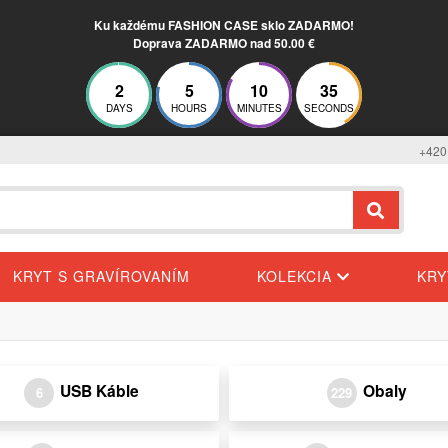
Ku každému FASHION CASE sklo ZADARMO!
Doprava ZADARMO nad 50.00 €
2
5
10
35
DAYS
HOURS
MINUTES
SECONDS
+420
KRYT S GRAVÍROVANÍM
KOLEKCIA
KR
USB Káble
Obaly
6
229