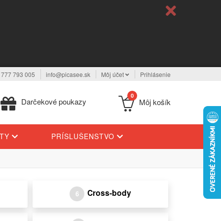
 777 793 005
info@picasee.sk
Môj účet
Prihlásenie
0
Darčekové poukazy
Môj košík
YTY
PRÍSLUŠENSTVO
Cross-body
6