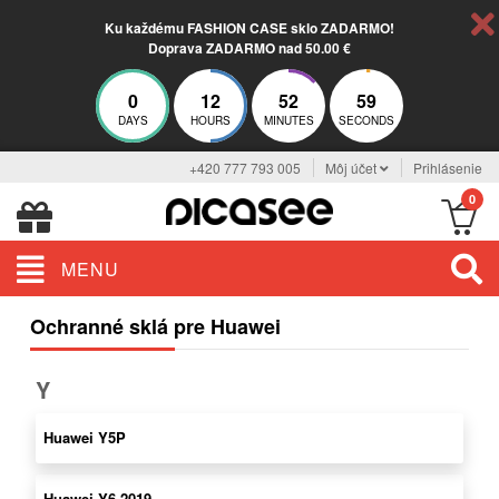
Ku každému FASHION CASE sklo ZADARMO!
Doprava ZADARMO nad 50.00 €
0
12
52
59
DAYS
HOURS
MINUTES
SECONDS
+420 777 793 005
Môj účet
Prihlásenie
0
MENU
Ochranné sklá pre Huawei
Y
Huawei Y5P
Huawei Y6 2019