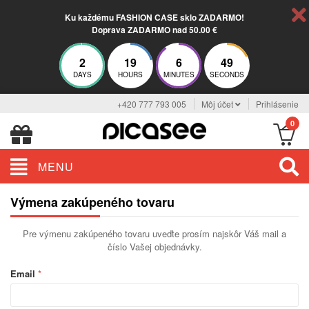
Ku každému FASHION CASE sklo ZADARMO!
Doprava ZADARMO nad 50.00 €
2
19
6
49
DAYS
HOURS
MINUTES
SECONDS
+420 777 793 005
Môj účet
Prihlásenie
0
MENU
Výmena zakúpeného tovaru
Pre výmenu zakúpeného tovaru uveďte prosím najskôr Váš mail a
číslo Vašej objednávky.
Email
*