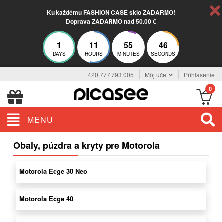
Ku každému FASHION CASE sklo ZADARMO!
Doprava ZADARMO nad 50.00 €
1
11
55
45
DAYS
HOURS
MINUTES
SECONDS
+420 777 793 005
Môj účet
Prihlásenie
0
MENU
Obaly, púzdra a kryty pre Motorola
Motorola Edge 30 Neo
Motorola Edge 40