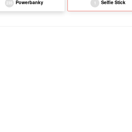
Powerbanky
Selfie Stick
235
1