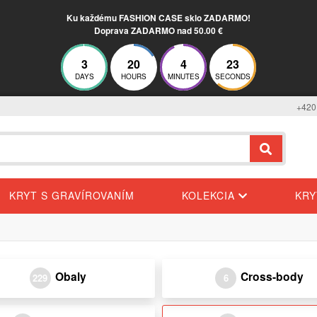
Ku každému FASHION CASE sklo ZADARMO!
Doprava ZADARMO nad 50.00 €
3
20
4
23
DAYS
HOURS
MINUTES
SECONDS
+420
KRYT S GRAVÍROVANÍM
KOLEKCIA
KR
Obaly
Cross-body
229
6