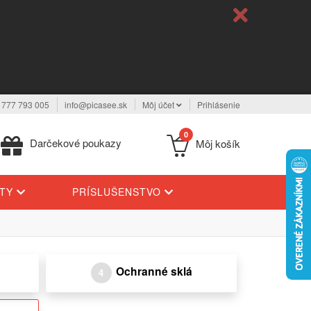
 777 793 005
info@picasee.sk
Môj účet
Prihlásenie
0
Darčekové poukazy
Môj košík
YTY
PRÍSLUŠENSTVO
Ochranné sklá
4