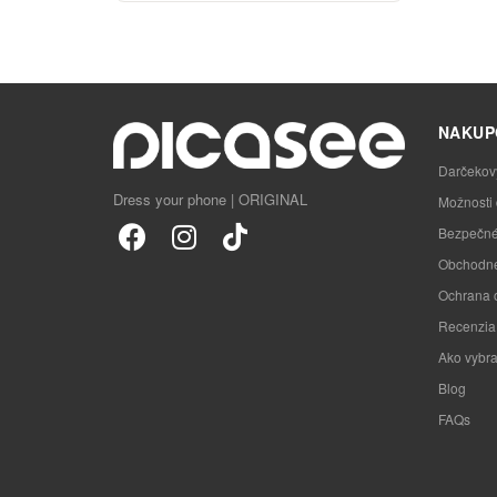
NAKUP
Darčekov
Dress your phone | ORIGINAL
Možnosti
Bezpečné
Obchodné
Ochrana 
Recenzia
Ako vybra
Blog
FAQs