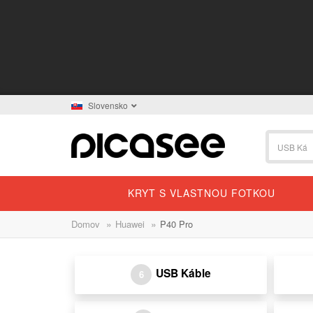
Slovensko
KRYT S VLASTNOU FOTKOU
»
»
Domov
Huawei
P40 Pro
USB Káble
6