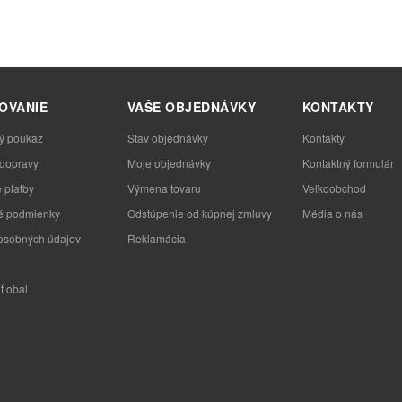
OVANIE
VAŠE OBJEDNÁVKY
KONTAKTY
ý poukaz
Stav objednávky
Kontakty
 dopravy
Moje objednávky
Kontaktný formulár
 platby
Výmena tovaru
Veľkoobchod
 podmienky
Odstúpenie od kúpnej zmluvy
Média o nás
osobných údajov
Reklamácia
ť obal