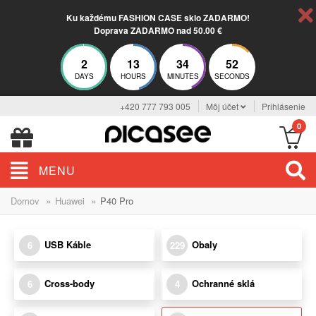
Ku každému FASHION CASE sklo ZADARMO!
Doprava ZADARMO nad 50.00 €
2
13
34
52
DAYS
HOURS
MINUTES
SECONDS
+420 777 793 005
Môj účet
Prihlásenie
0
MENU
»
»
Domov
Huawei
P40 Pro
USB Káble
Obaly
6
229
Cross-body
Ochranné sklá
6
4