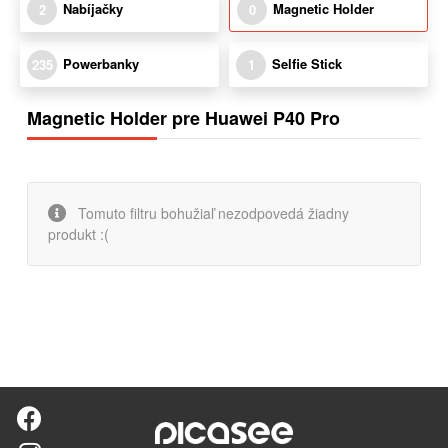
Nabíjačky
Magnetic Holder
2
0
Powerbanky
Selfie Stick
235
1
Magnetic Holder pre Huawei P40 Pro
Tomuto filtru bohužiaľ nezodpovedá žiadny
produkt :(