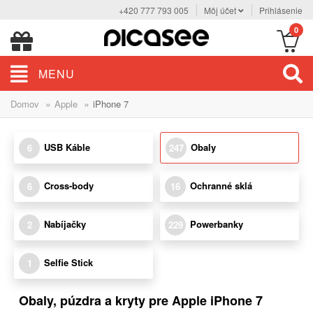
+420 777 793 005
Môj účet
Prihlásenie
0
MENU
»
»
Domov
Apple
iPhone 7
USB Káble
Obaly
6
247
Cross-body
Ochranné sklá
6
16
Nabíjačky
Powerbanky
2
229
Selfie Stick
1
Obaly, púzdra a kryty pre Apple iPhone 7