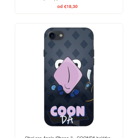
od €18,30
-29%