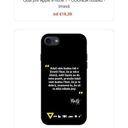
Obal pre Apple iPhone 7 - COONDA holátko -
tmavá
od €18,30
-29%