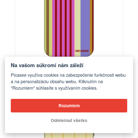
Na vašom súkromí nám záleží
Obal pre Apple iPhone 7 - Late checkout
Picasee využíva cookies na zabezpečenie funkčnosti webu
od €18,30
a na personalizáciu obsahu webu. Kliknutím na
"Rozumiem" súhlasíte s využívaním cookies.
-29%
Rozumiem
Odmietnuť všetko