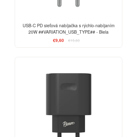
USB-C PD sieťová nabíjačka s rýchlo-nabíjaním
20W ##VARIATION_USB_TYPE## - Biela
€9,60
€15,60
-38%