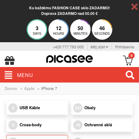
Ku každému FASHION CASE sklo ZADARMO!
Doprava ZADARMO nad 50.00 €
3
12
50
46
DAYS
HOURS
MINUTES
SECONDS
+420 777 793 005
Môj účet
Prihlásenie
0
MENU
»
»
Domov
Apple
iPhone 7
USB Káble
Obaly
6
247
Cross-body
Ochranné sklá
6
16