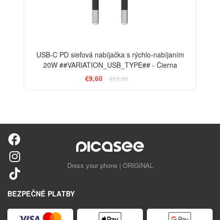
USB-C PD sieťová nabíjačka s rýchlo-nabíjaním
20W ##VARIATION_USB_TYPE## - Čierna
€9,60
€15,60
Dress your phone | ORIGINAL
BEZPEČNÉ PLATBY