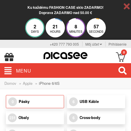
Ku každému FASHION CASE sklo ZADARMO!
Doprava ZADARMO nad 50.00 €
2
21
8
57
DAYS
HOURS
MINUTES
SECONDS
+420 777 793 005
Môj účet
Prihlásenie
0
MENU
»
»
Domov
Apple
iPhone 6/6S
Pásky
USB Káble
0
6
Obaly
Cross-body
231
6