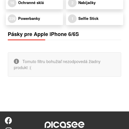
Ochranné sklá
Nabíjačky
16
2
Powerbanky
Selfie Stick
229
1
Pásky pre Apple iPhone 6/6S
Tomuto filtru bohužiaľ nezodpovedá žiadny
produkt :(