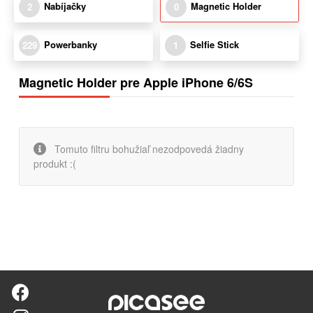
Nabíjačky
Magnetic Holder
2
0
Powerbanky
Selfie Stick
229
1
Magnetic Holder pre Apple iPhone 6/6S
Tomuto filtru bohužiaľ nezodpovedá žiadny
produkt :(