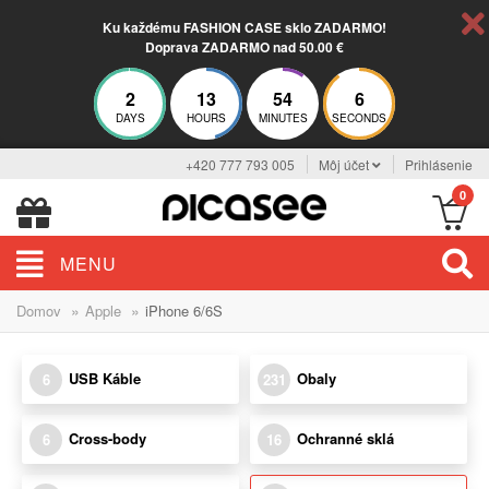
Ku každému FASHION CASE sklo ZADARMO!
Doprava ZADARMO nad 50.00 €
2
13
54
6
DAYS
HOURS
MINUTES
SECONDS
+420 777 793 005
Môj účet
Prihlásenie
0
MENU
»
»
Domov
Apple
iPhone 6/6S
USB Káble
Obaly
6
231
Cross-body
Ochranné sklá
6
16