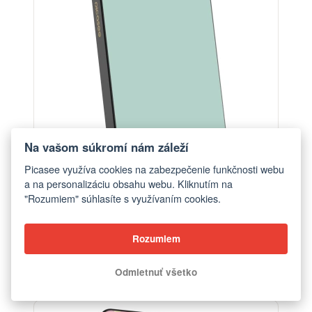
Na vašom súkromí nám záleží
Picasee využíva cookies na zabezpečenie funkčnosti webu
a na personalizáciu obsahu webu. Kliknutím na
"Rozumiem" súhlasíte s využívaním cookies.
Powerbanka s MagSafe 5 000 mAh Šedá - Pastel
Rozumiem
Charm
od €56,90
Odmietnuť všetko