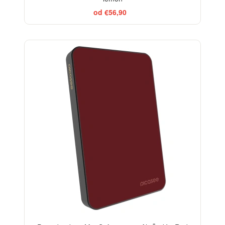
od €56,90