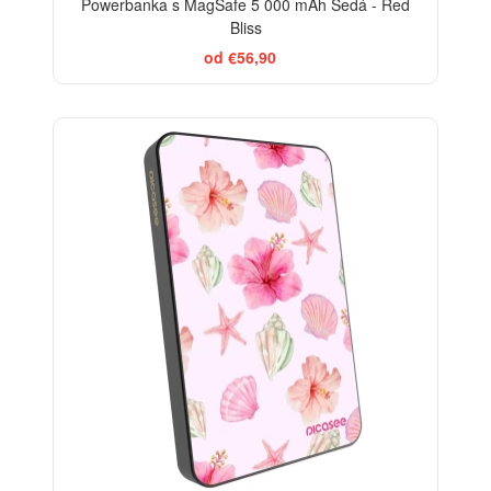
Powerbanka s MagSafe 5 000 mAh Šedá - Red
Bliss
od €56,90