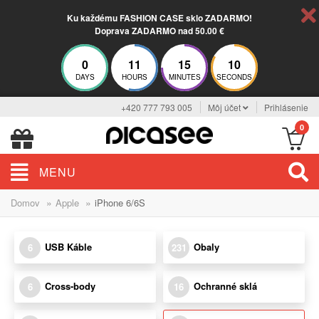
Ku každému FASHION CASE sklo ZADARMO!
Doprava ZADARMO nad 50.00 €
0
11
15
9
DAYS
HOURS
MINUTES
SECONDS
+420 777 793 005
Môj účet
Prihlásenie
0
MENU
»
»
Domov
Apple
iPhone 6/6S
USB Káble
Obaly
6
231
Cross-body
Ochranné sklá
6
16