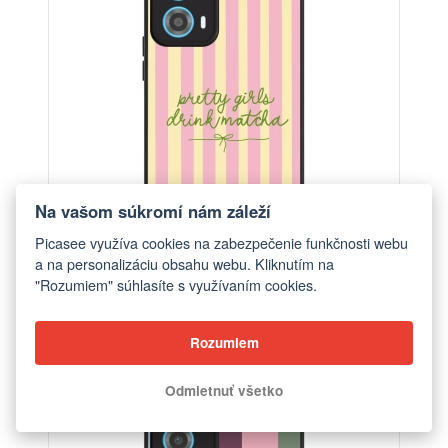
Na vašom súkromí nám záleží
Picasee využíva cookies na zabezpečenie funkčnosti webu
a na personalizáciu obsahu webu. Kliknutím na
"Rozumiem" súhlasíte s využívaním cookies.
Obal pre Motorola Moto G34 5G - Pretty matcha
Rozumiem
od €22,40
Odmietnuť všetko
BESTSELLER