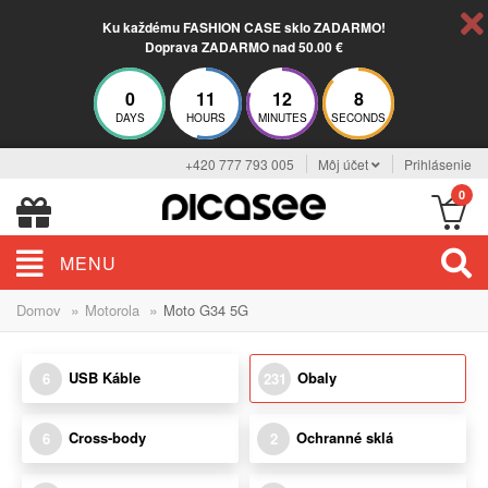
Ku každému FASHION CASE sklo ZADARMO!
Doprava ZADARMO nad 50.00 €
0
11
12
7
DAYS
HOURS
MINUTES
SECONDS
+420 777 793 005
Môj účet
Prihlásenie
0
MENU
»
»
Domov
Motorola
Moto G34 5G
USB Káble
Obaly
6
231
Cross-body
Ochranné sklá
6
2