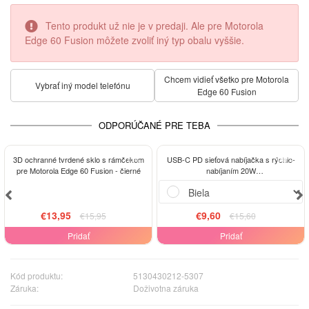
Tento produkt už nie je v predaji. Ale pre Motorola
Edge 60 Fusion môžete zvoliť iný typ obalu vyššie.
Chcem vidieť všetko pre Motorola
Vybrať iný model telefónu
Edge 60 Fusion
ODPORÚČANÉ PRE TEBA
-13%
-38%
3D ochranné tvrdené sklo s rámčekom
USB-C PD sieťová nabíjačka s rýchlo-
pre Motorola Edge 60 Fusion - čierné
nabíjaním 20W
##VARIATION_USB_TYPE## - Biela
€13,95
€9,60
€15,95
€15,60
Pridať
Pridať
Kód produktu:
5130430212-5307
Záruka:
Doživotna záruka