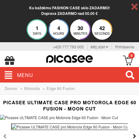
Ku každému FASHION CASE sklo ZADARMO!
Doprava ZADARMO nad 50.00 €
1
4
30
42
DAYS
HOURS
MINUTES
SECONDS
+420 777 793 005
Môj účet
Prihlásenie
0
MENU
»
»
Domov
Motorola
Edge 60 Fusion
PICASEE ULTIMATE CASE PRO MOTOROLA EDGE 60
FUSION - MOON CUT