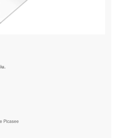
iu.
e Picasee