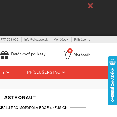
 777 793 005
info@picasee.sk
Môj účet
Prihlásenie
0
Darčekové poukazy
Môj košík
YTY
PRÍSLUŠENSTVO
 - ASTRONAUT
OBALU PRO MOTOROLA EDGE 60 FUSION