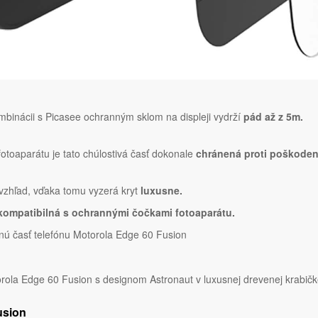
binácii s Picasee ochranným sklom na displeji vydrží
pád až z 5m.
fotoaparátu je tato chúlostivá časť dokonale
chránená proti poškoden
 vzhľad, vďaka tomu vyzerá kryt
luxusne.
kompatibilná s ochrannými čočkami fotoaparátu.
nú časť telefónu Motorola Edge 60 Fusion
la Edge 60 Fusion s designom Astronaut v luxusnej drevenej krabičk
usion