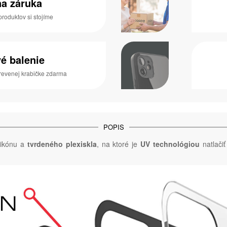
na záruka
produktov si stojíme
é balenie
drevenej krabičke zdarma
POPIS
likónu a
tvrdeného plexiskla
, na ktoré je
UV technológiou
natlačiť