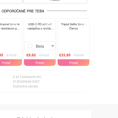
ODPORÚČANÉ PRE TEBA
-13%
-38%
-15%
hranné tvrdené
USB-C PD sieťová
Tripod Selfie Stick -
s rámčekom pre
nabíjačka s rýchlo-
Čierna
orola Edge 60
nabíjaním 20W
sion - čierné
##VARIATION_USB_TYPE##
- Biela
95
€9,60
€33,95
€15,95
€15,60
€39,95
Pridať
Pridať
Pridať
2 až 3 pracovné dni.
5130430046-5307
Doživotna záruka