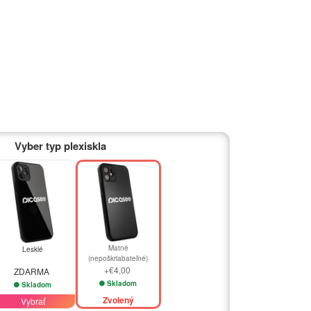
Vyber typ plexiskla
Matné
Lesklé
(nepoškriabateľné)
+€4,00
ZDARMA
Skladom
Skladom
Zvolený
Vybrať