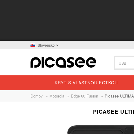
Slovensko
KRYT S VLASTNOU FOTKOU
»
»
»
Domov
Motorola
Edge 60 Fusion
Picasee ULTIMAT
PICASEE ULT