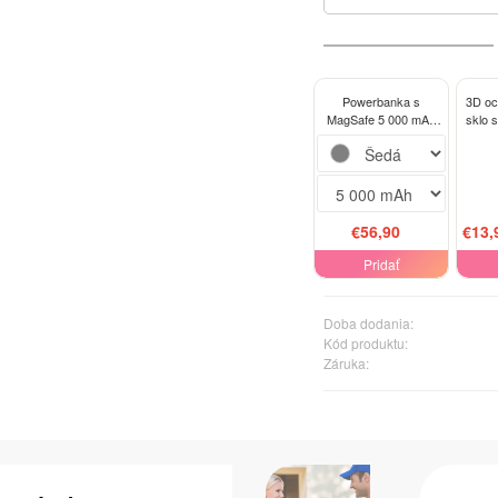
Powerbanka s
3D oc
MagSafe 5 000 mAh
sklo 
Šedá - Astronaut
Mot
Fu
€56,90
€13,
Pridať
Doba dodania:
Kód produktu:
Záruka: