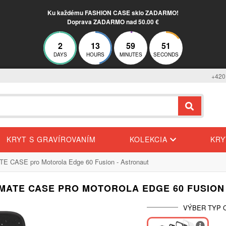
Ku každému FASHION CASE sklo ZADARMO!
Doprava ZADARMO nad 50.00 €
2
13
59
50
DAYS
HOURS
MINUTES
SECONDS
+420
KRYT S GRAVÍROVANÍM
KOLEKCIA
KR
E CASE pro Motorola Edge 60 Fusion - Astronaut
IMATE CASE PRO MOTOROLA EDGE 60 FUSION
VÝBER TYP 