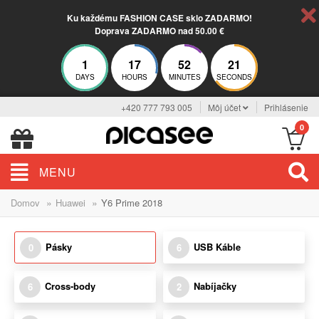
Ku každému FASHION CASE sklo ZADARMO!
Doprava ZADARMO nad 50.00 €
1
17
52
21
DAYS
HOURS
MINUTES
SECONDS
+420 777 793 005
Môj účet
Prihlásenie
0
MENU
»
»
Domov
Huawei
Y6 Prime 2018
Pásky
USB Káble
0
6
Cross-body
Nabíjačky
6
2