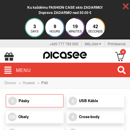
Ku každému FASHION CASE sklo ZADARMO!
Doprava ZADARMO nad 50.00 €
3
9
19
42
DAYS
HOURS
MINUTES
SECONDS
+420 777 793 005
Môj účet
Prihlásenie
0
MENU
»
»
Domov
Huawei
P40
Pásky
USB Káble
0
6
Obaly
Cross-body
235
6