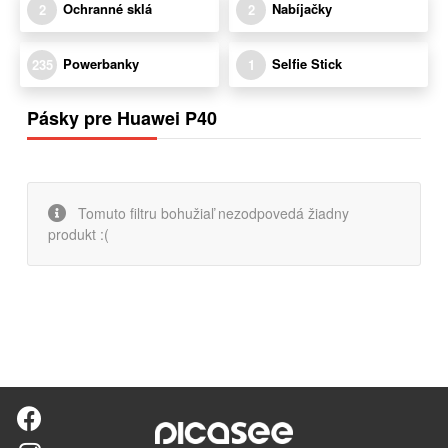
Ochranné sklá
Nabíjačky
2
2
Powerbanky
Selfie Stick
235
1
Pásky pre Huawei P40
Tomuto filtru bohužiaľ nezodpovedá žiadny
produkt :(