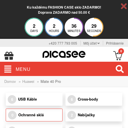
Ku každému FASHION CASE sklo ZADARMO!
Doprava ZADARMO nad 50.00 €
2
2
36
29
DAYS
HOURS
MINUTES
SECONDS
+420 777 793 005
Môj účet
Prihlásenie
0
MENU
»
»
Domov
Huawei
Mate 40 Pro
USB Káble
Cross-body
6
6
Ochranné sklá
Nabíjačky
0
2