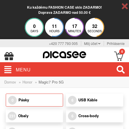
Ku každému FASHION CASE sklo ZADARMO!
Doprava ZADARMO nad 50.00 €
0
11
17
32
DAYS
HOURS
MINUTES
SECONDS
+420 777 793 005
Môj účet
Prihlásenie
0
MENU
»
»
Domov
Honor
Magic7 Pro 5G
Pásky
USB Káble
0
6
Obaly
Cross-body
231
6