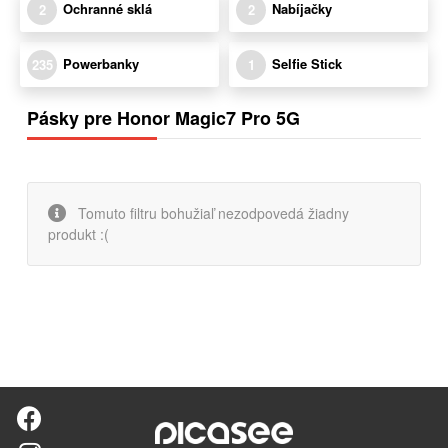
Ochranné sklá
Nabíjačky
2
2
Powerbanky
Selfie Stick
235
1
Pásky pre Honor Magic7 Pro 5G
Tomuto filtru bohužiaľ nezodpovedá žiadny
produkt :(