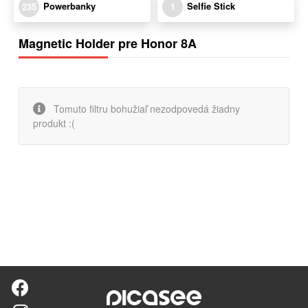
Powerbanky
Selfie Stick
235
1
Magnetic Holder pre Honor 8A
Tomuto filtru bohužiaľ nezodpovedá žiadny
produkt :(