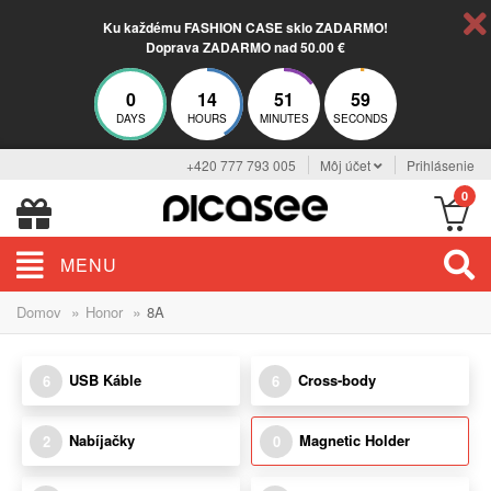
Ku každému FASHION CASE sklo ZADARMO!
Doprava ZADARMO nad 50.00 €
0
14
51
59
DAYS
HOURS
MINUTES
SECONDS
+420 777 793 005
Môj účet
Prihlásenie
0
MENU
»
»
Domov
Honor
8A
USB Káble
Cross-body
6
6
Nabíjačky
Magnetic Holder
2
0