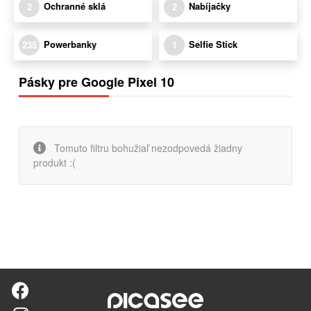
Ochranné sklá
Nabíjačky
2
2
Powerbanky
Selfie Stick
235
1
Pásky pre Google Pixel 10
Tomuto filtru bohužiaľ nezodpovedá žiadny
produkt :(