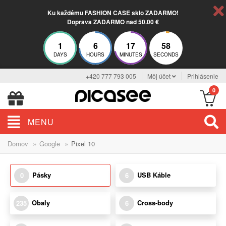
Ku každému FASHION CASE sklo ZADARMO!
Doprava ZADARMO nad 50.00 €
1
6
17
58
DAYS
HOURS
MINUTES
SECONDS
+420 777 793 005
Môj účet
Prihlásenie
0
MENU
»
»
Domov
Google
Pixel 10
Pásky
USB Káble
0
6
Obaly
Cross-body
235
6