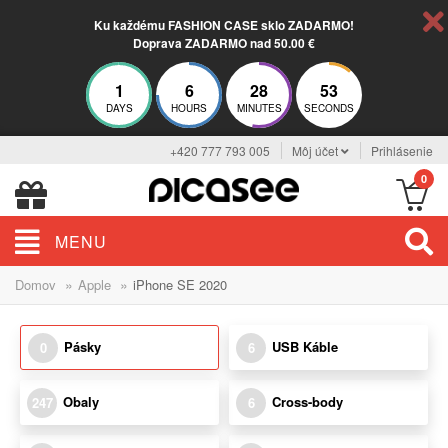
Ku každému FASHION CASE sklo ZADARMO!
Doprava ZADARMO nad 50.00 €
1
6
28
53
DAYS
HOURS
MINUTES
SECONDS
+420 777 793 005
Môj účet
Prihlásenie
0
MENU
»
»
Domov
Apple
iPhone SE 2020
Pásky
USB Káble
0
6
Obaly
Cross-body
247
6