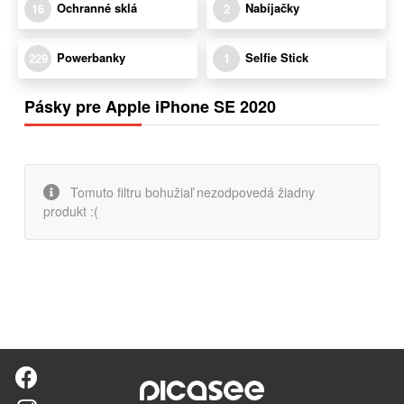
Ochranné sklá
Nabíjačky
16
2
Powerbanky
Selfie Stick
229
1
Pásky pre Apple iPhone SE 2020
Tomuto filtru bohužiaľ nezodpovedá žiadny
produkt :(