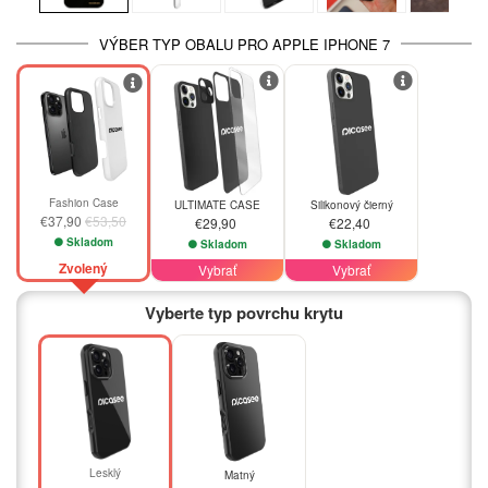
VÝBER TYP OBALU PRO APPLE IPHONE 7
-29%
Fashion Case
ULTIMATE CASE
Silikonový čierný
€37,90
€53,50
€29,90
€22,40
Skladom
Skladom
Skladom
Zvolený
Vybrať
Vybrať
Vyberte typ povrchu krytu
Lesklý
Matný