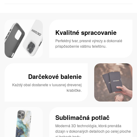
Kvalitné spracovanie
Perfektný tvar, presné výrezy a dokonalé
prispôsobenie vášmu telefónu.
Darčekové balenie
Každý obal dostanete v luxusnej drevenej
krabičke.
Sublimačná potlač
Moderná 3D technológia, ktorá prenáša
dizajn v dokonalých detailoch po celej ploche
aj bokoch krytu.