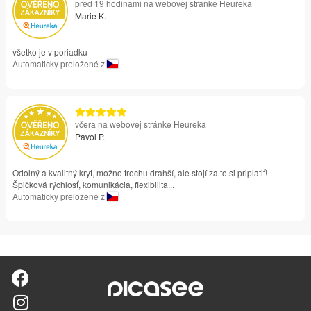
pred 19 hodinami na webovej stránke Heureka
Marie K.
všetko je v poriadku
Automaticky preložené z
včera na webovej stránke Heureka
Pavol P.
Odolný a kvalitný kryt, možno trochu drahší, ale stojí za to si priplatiť!
Špičková rýchlosť, komunikácia, flexibilita...
Automaticky preložené z