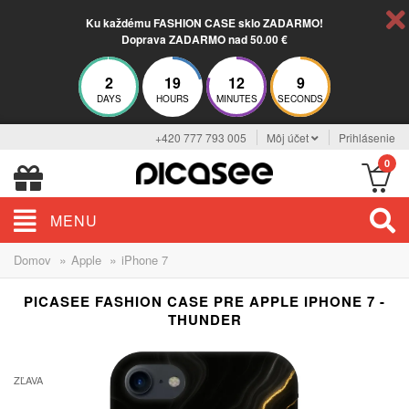
Ku každému FASHION CASE sklo ZADARMO!
Doprava ZADARMO nad 50.00 €
2
19
12
9
DAYS
HOURS
MINUTES
SECONDS
+420 777 793 005
Môj účet
Prihlásenie
0
MENU
»
»
Domov
Apple
iPhone 7
PICASEE FASHION CASE PRE APPLE IPHONE 7 -
THUNDER
ELEGANCE
ZĽAVA