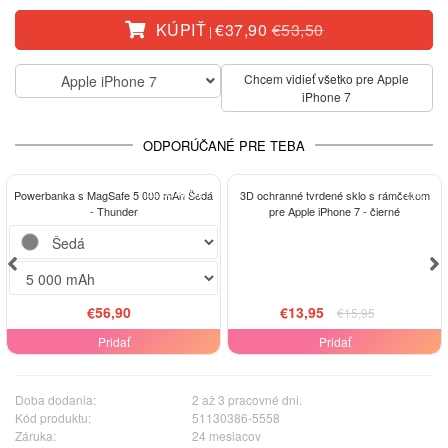
KÚPIŤ
€37,90
€53,50
|
Chcem vidieť všetko pre Apple
Apple iPhone 7
iPhone 7
ODPORÚČANÉ PRE TEBA
ELEGANCE
-13%
Powerbanka s MagSafe 5 000 mAh Šedá
3D ochranné tvrdené sklo s rámčekom
- Thunder
pre Apple iPhone 7 - čierné
€56,90
€13,95
€15,95
Pridať
Pridať
Doba dodania:
2 až 3 pracovné dni.
Kód produktu:
51130386-5558
Záruka:
24 mesiacov