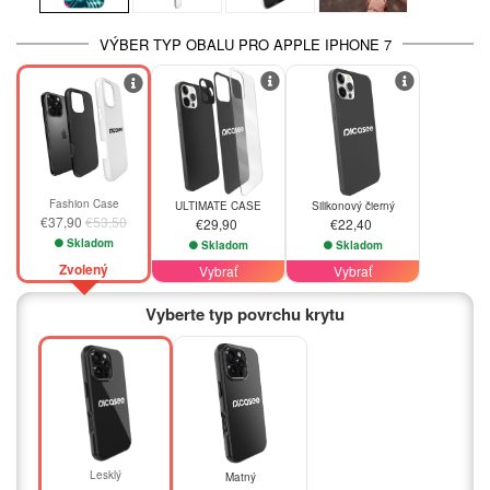
VÝBER TYP OBALU PRO APPLE IPHONE 7
-29%
Fashion Case
ULTIMATE CASE
Silikonový čierný
€37,90
€53,50
€29,90
€22,40
Skladom
Skladom
Skladom
Zvolený
Vybrať
Vybrať
Vyberte typ povrchu krytu
Lesklý
Matný