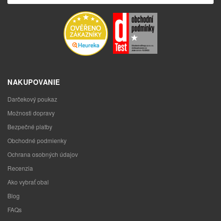
NAKUPOVANIE
Darčekový poukaz
Možnosti dopravy
Bezpečné platby
Obchodné podmienky
Ochrana osobných údajov
Recenzia
Ako vybrať obal
Blog
FAQs