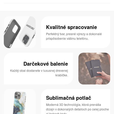
Kvalitné spracovanie
Perfektný tvar, presné výrezy a dokonalé
prispôsobenie vášmu telefónu.
Darčekové balenie
Každý obal dostanete v luxusnej drevenej
krabičke.
Sublimačná potlač
Moderná 3D technológia, ktorá prenáša
dizajn v dokonalých detailoch po celej ploche
aj bokoch krytu.