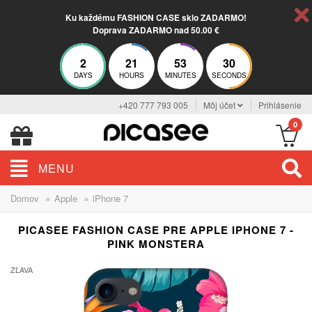
Ku každému FASHION CASE sklo ZADARMO!
Doprava ZADARMO nad 50.00 €
2
21
53
29
DAYS
HOURS
MINUTES
SECONDS
+420 777 793 005
Môj účet
Prihlásenie
0
MENU
»
»
Domov
Apple
iPhone 7
PICASEE FASHION CASE PRE APPLE IPHONE 7 -
PINK MONSTERA
ZĽAVA
-29%