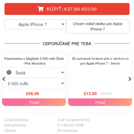
KÚPIŤ
€37,90
€53,50
|
Chcem vidieť všetko pre Apple
Apple iPhone 7
iPhone 7
ODPORÚČANÉ PRE TEBA
-13%
Powerbanka s MagSafe 5 000 mAh Šedá
3D ochranné tvrdené sklo s rámčekom
- Pink Monstera
pre Apple iPhone 7 - čierné
€56,90
€13,95
€15,95
Pridať
Pridať
Doba dodania:
2 až 3 pracovné dni.
Kód produktu:
51130220-5558
Záruka:
24 mesiacov