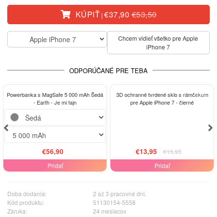
KÚPIŤ
€37,90
€53,50
|
Chcem vidieť všetko pre Apple
Apple iPhone 7
iPhone 7
ODPORÚČANÉ PRE TEBA
-13%
Powerbanka s MagSafe 5 000 mAh Šedá
3D ochranné tvrdené sklo s rámčekom
- Earth - Je mi fajn
pre Apple iPhone 7 - čierné
€56,90
€13,95
€15,95
Pridať
Pridať
Doba dodania:
2 až 3 pracovné dni.
Kód produktu:
51130154-5558
Záruka:
24 mesiacov