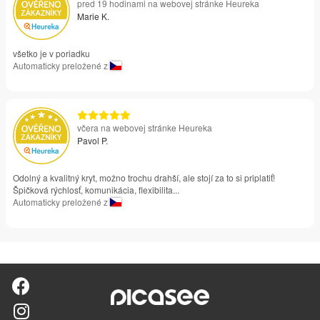
pred 19 hodinami na webovej stránke Heureka
Marie K.
všetko je v poriadku
Automaticky preložené z
včera na webovej stránke Heureka
Pavol P.
Odolný a kvalitný kryt, možno trochu drahší, ale stojí za to si priplatiť!
Špičková rýchlosť, komunikácia, flexibilita...
Automaticky preložené z