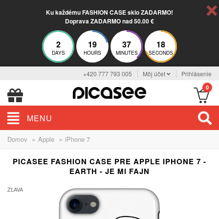
Ku každému FASHION CASE sklo ZADARMO!
Doprava ZADARMO nad 50.00 €
2
19
37
17
DAYS
HOURS
MINUTES
SECONDS
+420 777 793 005
Môj účet
Prihlásenie
0
MENU
»
»
Domov
Apple
iPhone 7
PICASEE FASHION CASE PRE APPLE IPHONE 7 -
EARTH - JE MI FAJN
ZĽAVA
-29%