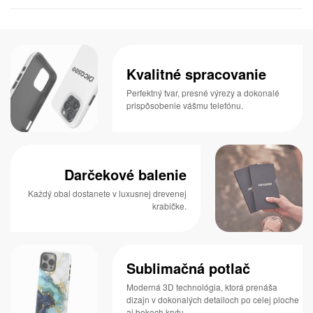
Kvalitné spracovanie
Perfektný tvar, presné výrezy a dokonalé
prispôsobenie vášmu telefónu.
Darčekové balenie
Každý obal dostanete v luxusnej drevenej
krabičke.
Sublimačná potlač
Moderná 3D technológia, ktorá prenáša
dizajn v dokonalých detailoch po celej ploche
aj bokoch krytu.