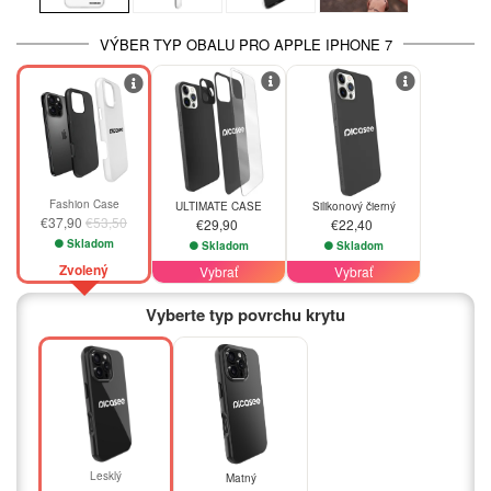
VÝBER TYP OBALU PRO APPLE IPHONE 7
-29%
Fashion Case
ULTIMATE CASE
Silikonový čierný
€37,90
€53,50
€29,90
€22,40
Skladom
Skladom
Skladom
Zvolený
Vybrať
Vybrať
Vyberte typ povrchu krytu
Lesklý
Matný