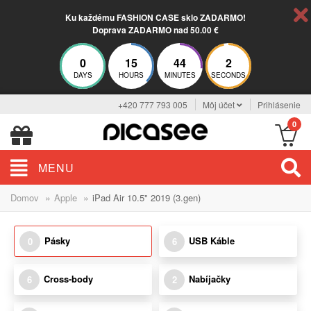
Ku každému FASHION CASE sklo ZADARMO!
Doprava ZADARMO nad 50.00 €
0
15
44
2
DAYS
HOURS
MINUTES
SECONDS
+420 777 793 005
Môj účet
Prihlásenie
0
MENU
»
»
Domov
Apple
iPad Air 10.5" 2019 (3.gen)
Pásky
USB Káble
0
6
Cross-body
Nabíjačky
6
2