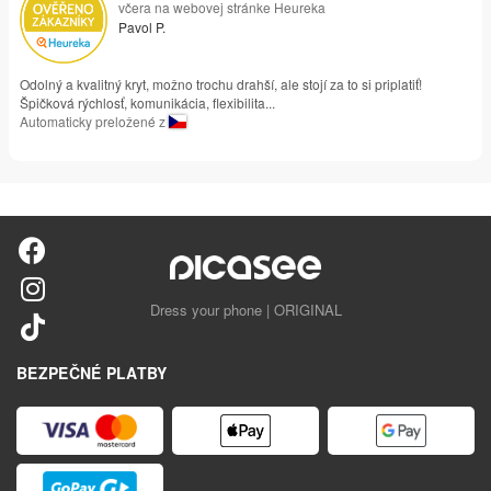
včera na webovej stránke Heureka
Pavol P.
Odolný a kvalitný kryt, možno trochu drahší, ale stojí za to si priplatiť!
Špičková rýchlosť, komunikácia, flexibilita...
Automaticky preložené z
Dress your phone | ORIGINAL
BEZPEČNÉ PLATBY