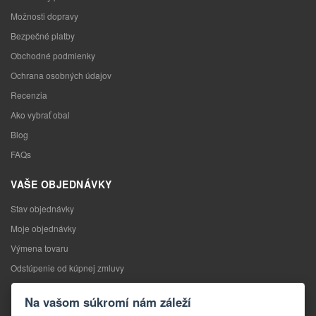
Možnosti dopravy
Bezpečné platby
Obchodné podmienky
Ochrana osobných údajov
Recenzia
Ako vybrať obal
Blog
FAQs
VAŠE OBJEDNÁVKY
Stav objednávky
Moje objednávky
Výmena tovaru
Odstúpenie od kúpnej zmluvy
Reklamácia
Na vašom súkromí nám záleží