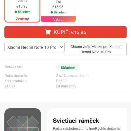
Zelená
Žltá
€15,95
€15,95
Skladom
Skladom
Zvolený
Vybrať
KÚPIŤ
€15,95
|
Chcem vidieť všetko pre Xiaomi
Xiaomi Redmi Note 10 Pro
Redmi Note 10 Pro
Dostupnosť:
Skladom
Doba dodania:
2 až 3 pracovné dni.
Kód produktu:
P2699
Záruka:
24 mesiacov
Svietiaci rámček
Farba následne žiari v tmeRýchle dodanie