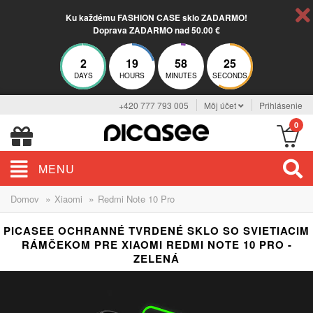
Ku každému FASHION CASE sklo ZADARMO!
Doprava ZADARMO nad 50.00 €
2
19
58
25
DAYS
HOURS
MINUTES
SECONDS
+420 777 793 005
Môj účet
Prihlásenie
0
MENU
»
»
Domov
Xiaomi
Redmi Note 10 Pro
PICASEE OCHRANNÉ TVRDENÉ SKLO SO SVIETIACIM
RÁMČEKOM PRE XIAOMI REDMI NOTE 10 PRO -
ZELENÁ