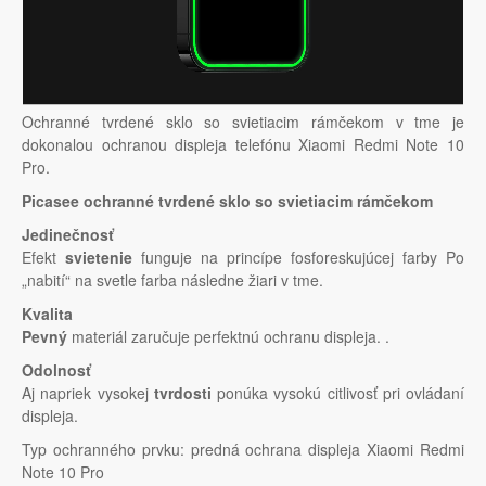
Ochranné tvrdené sklo so svietiacim rámčekom v tme je
dokonalou ochranou displeja telefónu Xiaomi Redmi Note 10
Pro.
Picasee ochranné tvrdené sklo so svietiacim rámčekom
Jedinečnosť
Efekt
svietenie
funguje na princípe fosforeskujúcej farby Po
„nabití“ na svetle farba následne žiari v tme.
Kvalita
Pevný
materiál zaručuje perfektnú ochranu displeja. .
Odolnosť
Aj napriek vysokej
tvrdosti
ponúka vysokú citlivosť pri ovládaní
displeja.
Typ ochranného prvku: predná ochrana displeja Xiaomi Redmi
Note 10 Pro