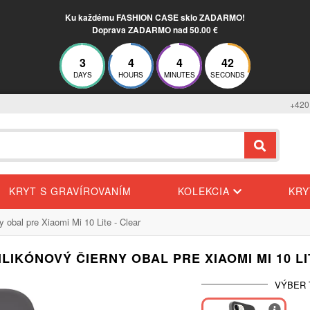
Ku každému FASHION CASE sklo ZADARMO!
Doprava ZADARMO nad 50.00 €
3
4
4
41
DAYS
HOURS
MINUTES
SECONDS
+420
KRYT S GRAVÍROVANÍM
KOLEKCIA
KR
y obal pre Xiaomi Mi 10 Lite - Clear
ILIKÓNOVÝ ČIERNY OBAL PRE XIAOMI MI 10 LI
VÝBER 