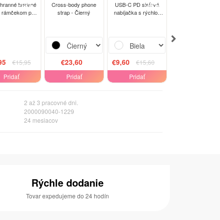
-13%
-38%
-15
hranné tvrdené
Cross-body phone
USB-C PD sieťová
Tripod Selfie Stick
s rámčekom pre
strap - Čierný
nabíjačka s rýchlo-
Čierna
mi Mi 10 Lite -
nabíjaním 20W
čierné
##VARIATION_USB_TYPE##
- Biela
95
€23,60
€9,60
€33,95
€15,95
€15,60
€39,95
Pridať
Pridať
Pridať
Pridať
2 až 3 pracovné dni.
2000090040-1229
24 mesiacov
Rýchle dodanie
Tovar expedujeme do 24 hodín