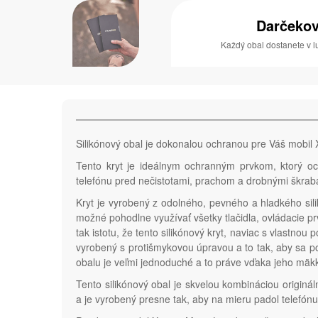
Darčekov
Každý obal dostanete v l
Silikónový obal je dokonalou ochranou pre Váš mobil X
Tento kryt je ideálnym ochranným prvkom, ktorý oc
telefónu pred nečistotami, prachom a drobnými škraba
Kryt je vyrobený z odolného, pevného a hladkého sili
možné pohodlne využívať všetky tlačidla, ovládacie prv
tak istotu, že tento silikónový kryt, naviac s vlastnou
vyrobený s protišmykovou úpravou a to tak, aby sa p
obalu je veľmi jednoduché a to práve vďaka jeho mäkk
Tento silikónový obal je skvelou kombináciou originá
a je vyrobený presne tak, aby na mieru padol telefónu