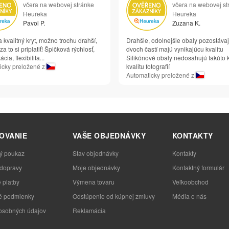
včera na webovej stránke
včera na webovej st
Heureka
Heureka
Pavol P.
Zuzana K.
 kvalitný kryt, možno trochu drahší,
Drahšie, odolnejšie obaly pozostáva
 za to si priplatiť! Špičková rýchlosť,
dvoch častí majú vynikajúcu kvalitu
ia, flexibilita...
Silikónové obaly nedosahujú takúto
icky preložené z
kvalitu fotografií
Automaticky preložené z
OVANIE
VAŠE OBJEDNÁVKY
KONTAKTY
ý poukaz
Stav objednávky
Kontakty
 dopravy
Moje objednávky
Kontaktný formulár
 platby
Výmena tovaru
Veľkoobchod
 podmienky
Odstúpenie od kúpnej zmluvy
Média o nás
osobných údajov
Reklamácia