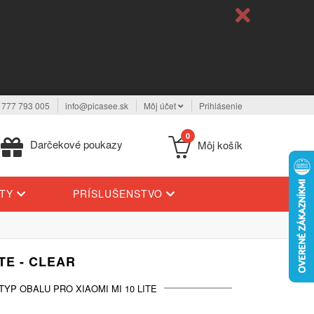
 777 793 005
info@picasee.sk
Môj účet
Prihlásenie
0
Darčekové poukazy
Môj košík
YTY
PRÍSLUŠENSTVO
TE - CLEAR
TYP OBALU PRO XIAOMI MI 10 LITE