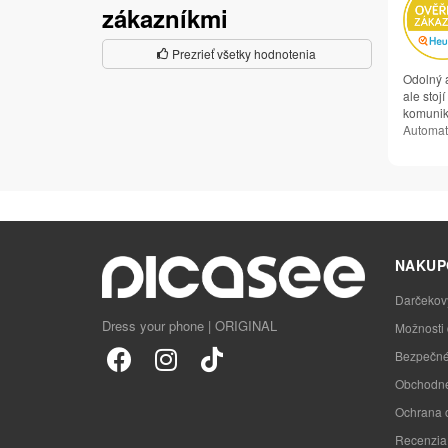
zákazníkmi
Prezrieť všetky hodnotenia
Odolný a
ale stojí
komunikác
Automat
NAKUP
Darčekov
Dress your phone | ORIGINAL
Možnosti
Bezpečné
Obchodné
Ochrana 
Recenzia