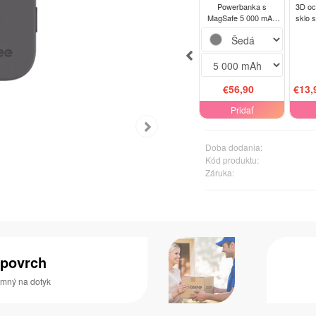
Powerbanka s
3D oc
MagSafe 5 000 mAh
sklo 
Šedá - Clear
Xiao
€56,90
€13,
Pridať
Doba dodania:
Kód produktu:
Záruka:
 povrch
jemný na dotyk