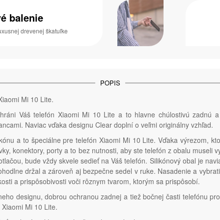
é balenie
uxusnej drevenej škatuľke
POPIS
iaomi Mi 10 Lite.
hráni Váš telefón Xiaomi Mi 10 Lite a to hlavne chúlostivú zadnú 
ncami. Naviac vďaka designu Clear doplní o veľmi originálny vzhľad.
kónu a to špeciálne pre telefón Xiaomi Mi 10 Lite. Vďaka výrezom, kto
ky, konektory, porty a to bez nutnosti, aby ste telefón z obalu museli 
 potlačou, bude vždy skvele sedieť na Váš telefón. Silikónový obal je nav
ohodlne držal a zároveň aj bezpečne sedel v ruke. Nasadenie a vybrati
osti a prispôsobivosti voči rôznym tvarom, ktorým sa prispôsobí.
lneho designu, dobrou ochranou zadnej a tiež bočnej časti telefónu pro
 Xiaomi Mi 10 Lite.