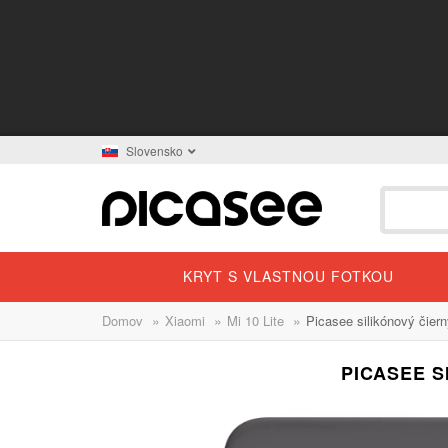
Slovensko
KRYT S VLASTNOU FOTKOU
»
»
»
Domov
Xiaomi
Mi 10 Lite
Picasee silikónový čiern
PICASEE S