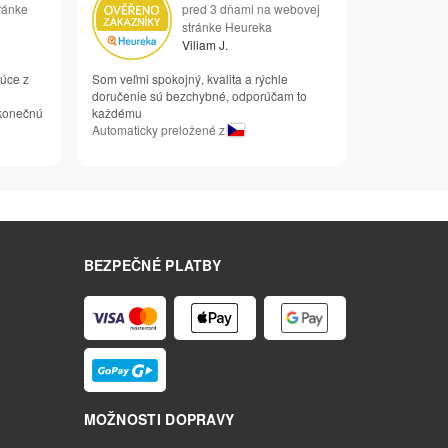
ránke
pred 3 dňami na webovej
stránke Heureka
Viliam J.
júce z
Som veľmi spokojný, kvalita a rýchle
doručenie sú bezchybné, odporúčam to
 konečnú
každému
Automaticky preložené z
BEZPEČNÉ PLATBY
MOŽNOSTI DOPRAVY