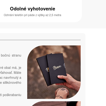
Odolné vyhotovenie
Ochráni telefón pri páde z výšky až 2,5 metra
a bočnú stranu
ré obal má, je
vyťahovať. Máte
iac navrhnutý a
e silikónového
ti poškrabaniu