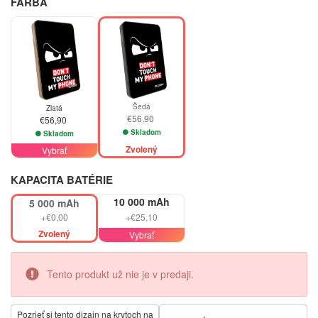
FARBA
Šedá
Zlatá
€56,90
€56,90
Skladom
Skladom
Zvolený
Vybrať
KAPACITA BATÉRIE
10 000 mAh
5 000 mAh
+€0,00
+€25,10
Zvolený
Vybrať
Tento produkt už nie je v predaji.
Pozrieť si tento dizajn na krytoch na