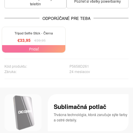
Pozrieť si všetky powerbanky
telefón
ODPORÚČANÉ PRE TEBA
-15%
Tripod Selfie Stick - Čierna
€33,95
€39,95
Pridať
Kód produktu:
P5658D261
Záruka:
24 mesiacov
Sublimačná potlač
Trvácna technológia, ktorá zaručuje sýte farby
a ostré detaily.