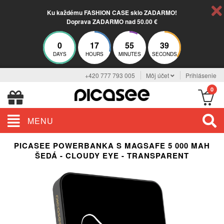
Ku každému FASHION CASE sklo ZADARMO!
Doprava ZADARMO nad 50.00 €
0
17
55
38
DAYS
HOURS
MINUTES
SECONDS
+420 777 793 005
Môj účet
Prihlásenie
0
MENU
PICASEE POWERBANKA S MAGSAFE 5 000 MAH
ŠEDÁ - CLOUDY EYE - TRANSPARENT