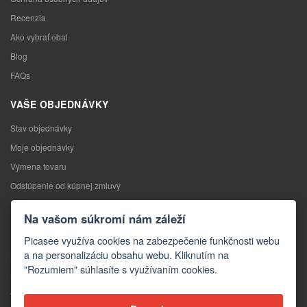
Recenzia
Ako vybrať obal
Blog
FAQs
VAŠE OBJEDNÁVKY
Stav objednávky
Moje objednávky
Výmena tovaru
Odstúpenie od kúpnej zmluvy
Reklamácia
Na vašom súkromí nám záleží
KONTAKTY
Picasee využíva cookies na zabezpečenie funkčnosti webu
a na personalizáciu obsahu webu. Kliknutím na
Kontakty
"Rozumiem" súhlasíte s využívaním cookies.
Kontaktný formulár
Veľkoobchod