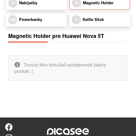
Nabíjačky
Magnetic Holder
2
0
Powerbanky
Selfie Stick
235
1
Magnetic Holder pre Huawei Nova 5T
Tomuto filtru bohužiaľ nezodpovedá žiadny
produkt :(