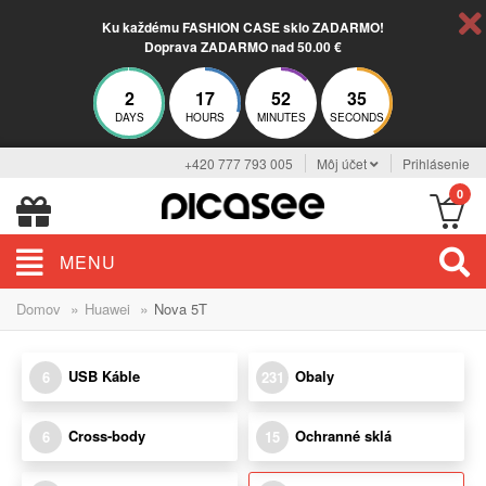
Ku každému FASHION CASE sklo ZADARMO!
Doprava ZADARMO nad 50.00 €
2
17
52
35
DAYS
HOURS
MINUTES
SECONDS
+420 777 793 005
Môj účet
Prihlásenie
0
MENU
»
»
Domov
Huawei
Nova 5T
USB Káble
Obaly
6
231
Cross-body
Ochranné sklá
6
15