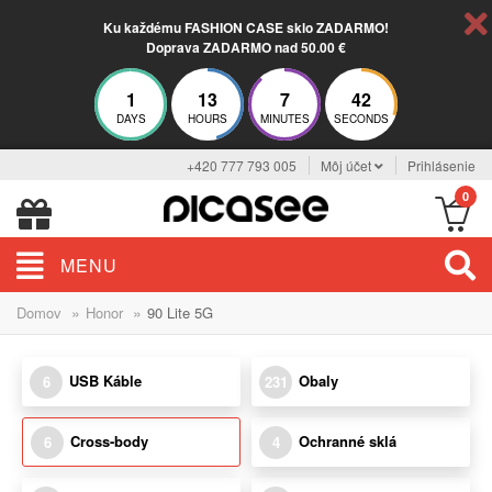
Ku každému FASHION CASE sklo ZADARMO!
Doprava ZADARMO nad 50.00 €
1
13
7
42
DAYS
HOURS
MINUTES
SECONDS
+420 777 793 005
Môj účet
Prihlásenie
0
MENU
»
»
Domov
Honor
90 Lite 5G
USB Káble
Obaly
6
231
Cross-body
Ochranné sklá
6
4