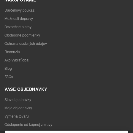
Darčekový poukaz
Možnosti dopravy
Bezpečné platby
Obchodné podmienky
Ochrana osobných údajov
Recenzia
Ako vybrať obal
Blog
FAQs
VAŠE OBJEDNÁVKY
Stav objednávky
Moje objednávky
Výmena tovaru
Odstúpenie od kúpnej zmluvy
Reklamácia