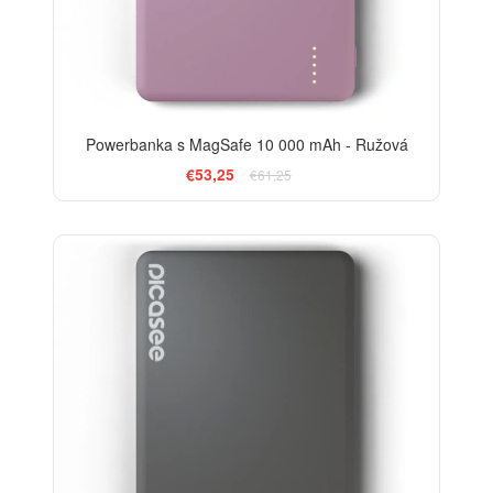
Powerbanka s MagSafe 10 000 mAh - Ružová
€53,25
€61,25
-13%