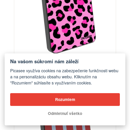
Na vašom súkromí nám záleží
Powerbanka s MagSafe 5 000 mAh Šedá - Pink
Tiger
Picasee využíva cookies na zabezpečenie funkčnosti webu
a na personalizáciu obsahu webu. Kliknutím na
od €56,90
"Rozumiem" súhlasíte s využívaním cookies.
ELEGANCE
Rozumiem
Odmietnuť všetko