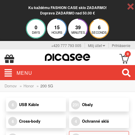
Ku každému FASHION CASE sklo ZADARMO!
Doprava ZADARMO nad 50.00 €
0
15
39
5
DAYS
HOURS
MINUTES
SECONDS
+420 777 793 005
Môj účet
Prihlásenie
0
MENU
»
»
Domov
Honor
200 5G
USB Káble
Obaly
6
231
Cross-body
Ochranné sklá
6
4