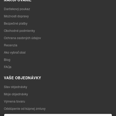
Darčekový poukaz
Možnosti dopravy
Bezpečné platby
Obchodné podmienky
Ochrana osobných údajov
Recenzia
Ako vybrať obal
Blog
FAQs
VAŠE OBJEDNÁVKY
Stav objednávky
Moje objednávky
Výmena tovaru
Odstúpenie od kúpnej zmluvy
Reklamácia