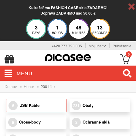
Ku každému FASHION CASE sklo ZADARMO!
Doprava ZADARMO nad 50.00 €
3
1
48
12
DAYS
HOURS
MINUTES
SECONDS
+420 777 793 005
Môj účet
Prihlásenie
0
MENU
»
»
Domov
Honor
200 Lite
USB Káble
Obaly
6
231
Cross-body
Ochranné sklá
6
2