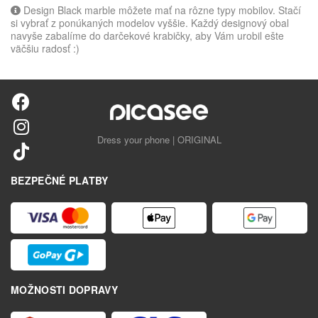
Design Black marble môžete mať na rôzne typy mobilov. Stačí
si vybrať z ponúkaných modelov vyššie. Každý designový obal
navyše zabalíme do darčekové krabičky, aby Vám urobil ešte
väčšiu radosť :)
Dress your phone | ORIGINAL
BEZPEČNÉ PLATBY
MOŽNOSTI DOPRAVY