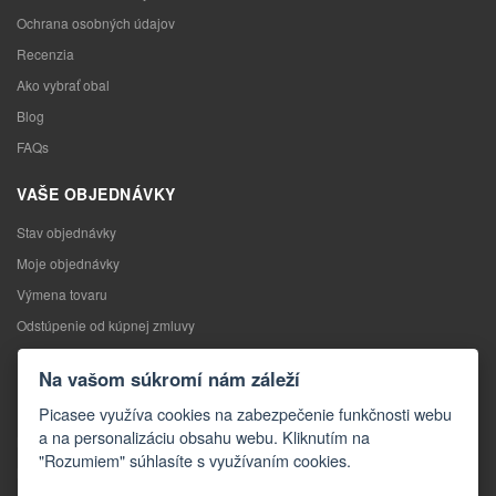
Ochrana osobných údajov
Recenzia
Ako vybrať obal
Blog
FAQs
VAŠE OBJEDNÁVKY
Stav objednávky
Moje objednávky
Výmena tovaru
Odstúpenie od kúpnej zmluvy
Reklamácia
Na vašom súkromí nám záleží
KONTAKTY
Picasee využíva cookies na zabezpečenie funkčnosti webu
a na personalizáciu obsahu webu. Kliknutím na
Kontakty
"Rozumiem" súhlasíte s využívaním cookies.
Kontaktný formulár