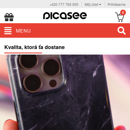
+420 777 793 005
Môj účet
Prihlásenie
0
MENU
Kvalita, ktorá ťa dostane