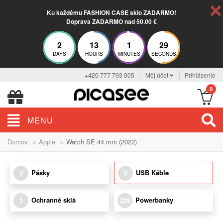
Ku každému FASHION CASE sklo ZADARMO!
Doprava ZADARMO nad 50.00 €
2
13
1
29
DAYS
HOURS
MINUTES
SECONDS
+420 777 793 005
Môj účet
Prihlásenie
0
MENU
»
»
Domov
Apple
Watch SE 44 mm (2022)
Pásky
USB Káble
3
0
Ochranné sklá
Powerbanky
3
229