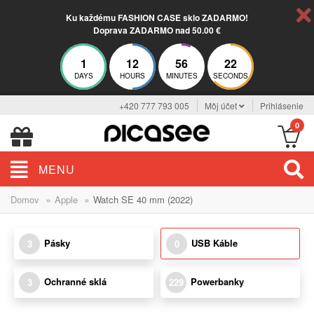
Ku každému FASHION CASE sklo ZADARMO!
Doprava ZADARMO nad 50.00 €
1
12
56
22
DAYS
HOURS
MINUTES
SECONDS
+420 777 793 005
Môj účet
Prihlásenie
0
MENU
»
»
Domov
Apple
Watch SE 40 mm (2022)
Pásky
USB Káble
3
0
Ochranné sklá
Powerbanky
3
229