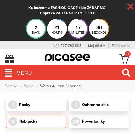
Ku každému FASHION CASE sklo ZADARMO!
Doprava ZADARMO nad 50.00 €
2
21
17
36
DAYS
HOURS
MINUTES
SECONDS
+420 777 793 005
Môj účet
Prihlásenie
0
MENU
»
»
Domov
Apple
Watch 45 mm (9.series)
Pásky
Ochranné sklá
3
3
Nabíjačky
Powerbanky
0
229