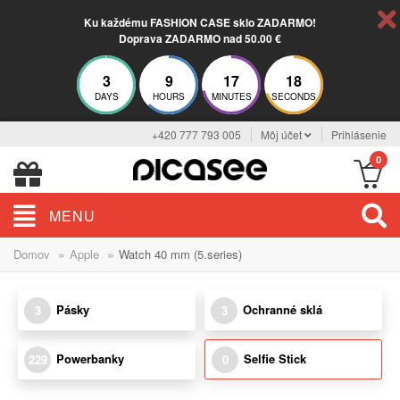
Ku každému FASHION CASE sklo ZADARMO!
Doprava ZADARMO nad 50.00 €
3
9
17
18
DAYS
HOURS
MINUTES
SECONDS
+420 777 793 005
Môj účet
Prihlásenie
0
MENU
»
»
Domov
Apple
Watch 40 mm (5.series)
Pásky
Ochranné sklá
3
3
Powerbanky
Selfie Stick
229
0