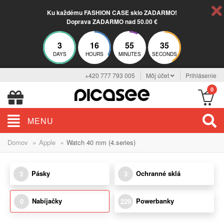
Ku každému FASHION CASE sklo ZADARMO!
Doprava ZADARMO nad 50.00 €
3
16
55
35
DAYS
HOURS
MINUTES
SECONDS
+420 777 793 005
Môj účet
Prihlásenie
0
MENU
»
»
Domov
Apple
Watch 40 mm (4.series)
Pásky
Ochranné sklá
3
3
Nabíjačky
Powerbanky
0
229