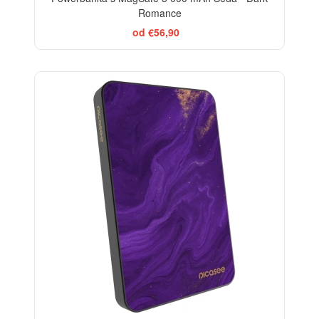
Romance
od €56,90