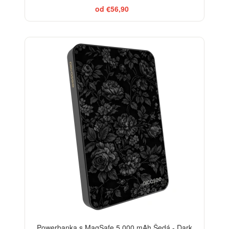
od €56,90
ELEGANCE
Powerbanka s MagSafe 5 000 mAh Šedá - Dark