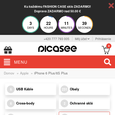
Ku každému FASHION CASE sklo ZADARMO!
Doprava ZADARMO nad 50.00 €
3
22
11
38
DAYS
HOURS
MINUTES
SECONDS
+420 777 793 005
Môj účet
Prihlásenie
0
MENU
»
»
Domov
Apple
iPhone 6 Plus/6S Plus
USB Káble
Obaly
6
231
Cross-body
Ochranné sklá
6
2