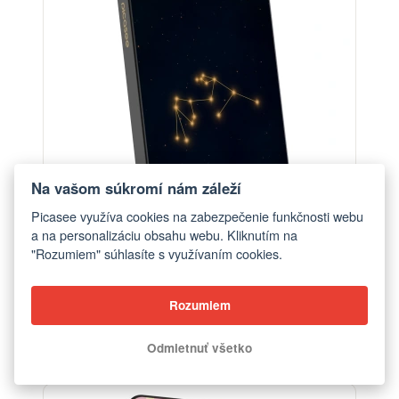
Na vašom súkromí nám záleží
Picasee využíva cookies na zabezpečenie funkčnosti webu
a na personalizáciu obsahu webu. Kliknutím na
"Rozumiem" súhlasíte s využívaním cookies.
Powerbanka s MagSafe 5 000 mAh Šedá -
Rozumiem
AQUARIUS
od €56,90
Odmietnuť všetko