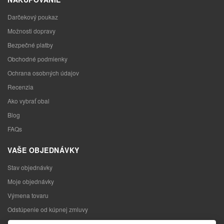
Darčekový poukaz
Možnosti dopravy
Bezpečné platby
Obchodné podmienky
Ochrana osobných údajov
Recenzia
Ako vybrať obal
Blog
FAQs
VAŠE OBJEDNÁVKY
Stav objednávky
Moje objednávky
Výmena tovaru
Odstúpenie od kúpnej zmluvy
Reklamácia