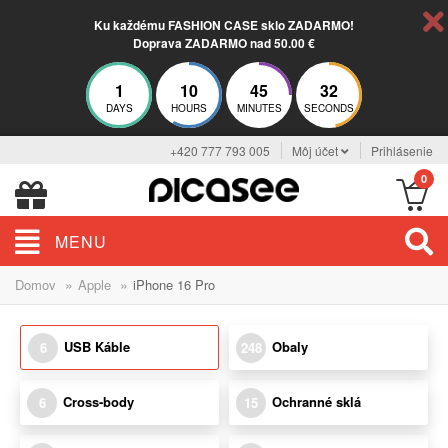
Ku každému FASHION CASE sklo ZADARMO!
Doprava ZADARMO nad 50.00 €
1
10
45
31
DAYS
HOURS
MINUTES
SECONDS
+420 777 793 005
Môj účet
Prihlásenie
0
MENU
»
»
Domov
Apple
iPhone 16 Pro
USB Káble
Obaly
6
248
Cross-body
Ochranné sklá
6
15