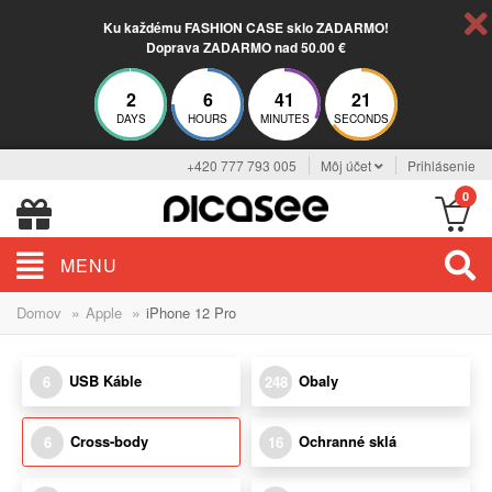
Ku každému FASHION CASE sklo ZADARMO!
Doprava ZADARMO nad 50.00 €
2
6
41
21
DAYS
HOURS
MINUTES
SECONDS
+420 777 793 005
Môj účet
Prihlásenie
0
MENU
»
»
Domov
Apple
iPhone 12 Pro
USB Káble
Obaly
6
248
Cross-body
Ochranné sklá
6
16