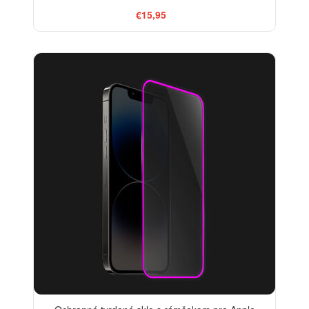
€15,95