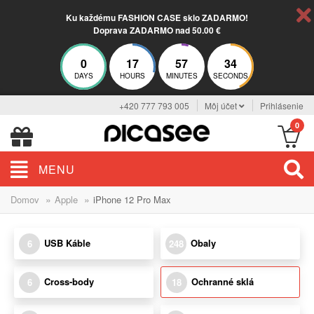
Ku každému FASHION CASE sklo ZADARMO!
Doprava ZADARMO nad 50.00 €
0
17
57
33
DAYS
HOURS
MINUTES
SECONDS
+420 777 793 005
Môj účet
Prihlásenie
0
MENU
»
»
Domov
Apple
iPhone 12 Pro Max
USB Káble
Obaly
6
248
Cross-body
Ochranné sklá
6
18