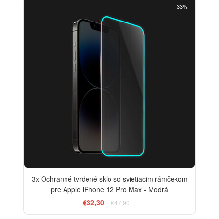
-33%
3x Ochranné tvrdené sklo so svietiacim rámčekom
pre Apple iPhone 12 Pro Max - Modrá
€32,30
€47,90