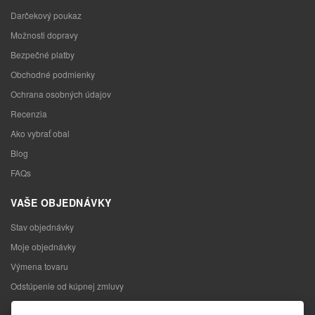
Darčekový poukaz
Možnosti dopravy
Bezpečné platby
Obchodné podmienky
Ochrana osobných údajov
Recenzia
Ako vybrať obal
Blog
FAQs
VAŠE OBJEDNÁVKY
Stav objednávky
Moje objednávky
Výmena tovaru
Odstúpenie od kúpnej zmluvy
Reklamácia