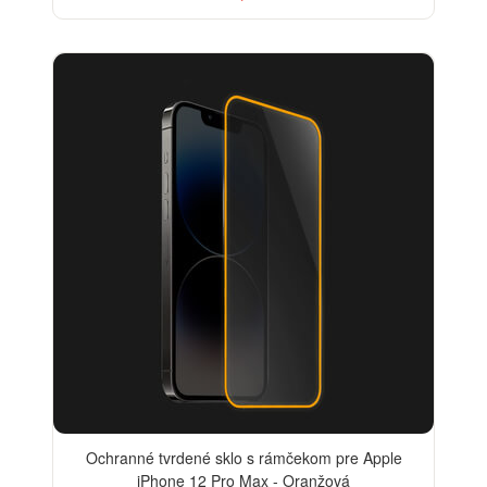
Ochranné tvrdené sklo s rámčekom pre Apple
iPhone 12 Pro Max - Oranžová