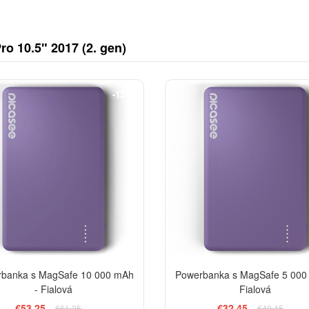
o 10.5" 2017 (2. gen)
-13%
banka s MagSafe 10 000 mAh
Powerbanka s MagSafe 5 000
- Fialová
Fialová
€53,25
€32,45
€61,25
€40,45