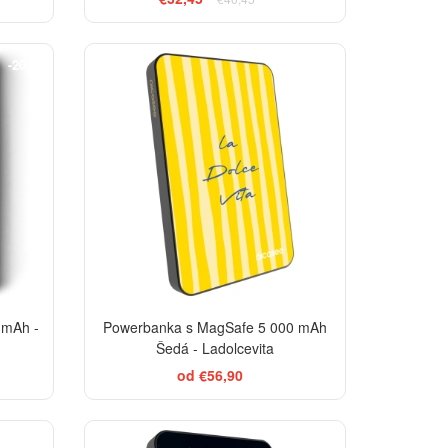
BESTSELLER
-20%
 mAh -
Powerbanka s MagSafe 5 000 mAh
Šedá - Ladolcevita
od €56,90
EGANCE