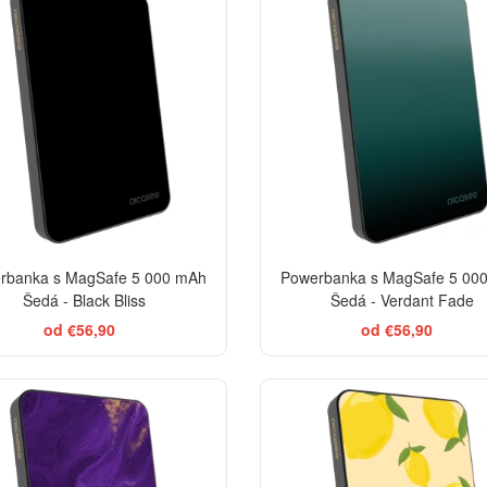
rbanka s MagSafe 5 000 mAh
Powerbanka s MagSafe 5 00
Šedá - Black Bliss
Šedá - Verdant Fade
od €56,90
od €56,90
BES