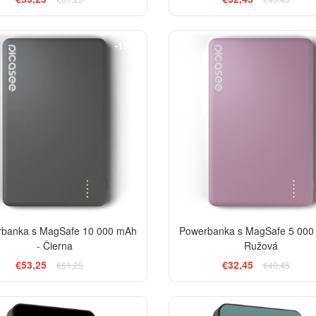
-13%
banka s MagSafe 10 000 mAh
Powerbanka s MagSafe 5 000
- Čierna
Ružová
€53,25
€32,45
€61,25
€40,45
BESTSELLER
EL