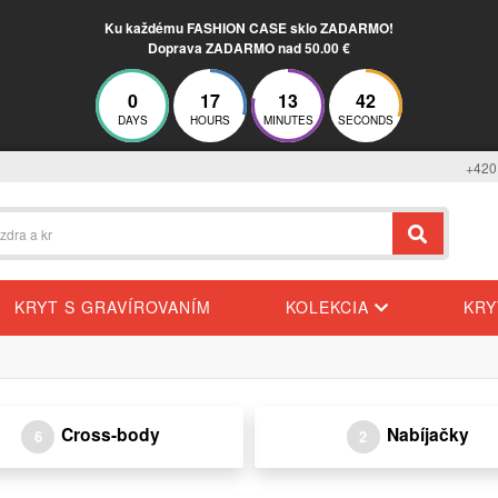
Ku každému FASHION CASE sklo ZADARMO!
Doprava ZADARMO nad 50.00 €
0
17
13
41
DAYS
HOURS
MINUTES
SECONDS
+420
KRYT S GRAVÍROVANÍM
KOLEKCIA
KR
Cross-body
Nabíjačky
6
2