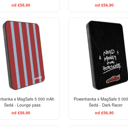
od €56,90
od €56,90
ELEGANCE
BES
rbanka s MagSafe 5 000 mAh
Powerbanka s MagSafe 5 00
Šedá - Lounge pass
Šedá - Dark Racer
od €56,90
od €56,90