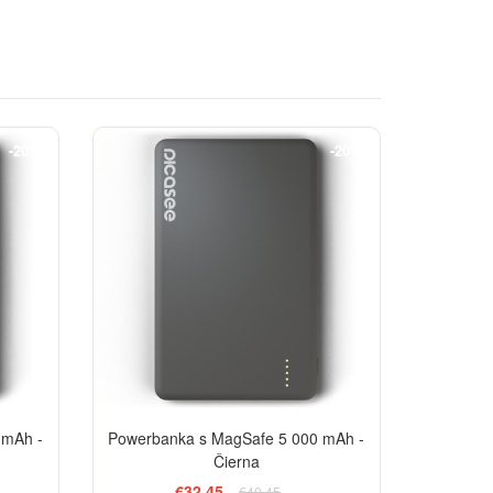
-20%
-20%
 mAh -
Powerbanka s MagSafe 5 000 mAh -
Čierna
€32,45
€40,45