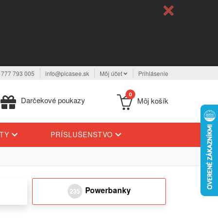
 777 793 005
info@picasee.sk
Môj účet
Prihlásenie
0
Darčekové poukazy
Môj košík
YTY
PRÍSLUŠENSTVO
Powerbanky
235