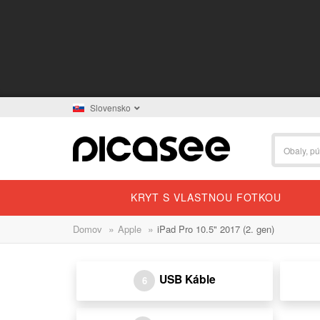
Slovensko
KRYT S VLASTNOU FOTKOU
»
»
Domov
Apple
iPad Pro 10.5" 2017 (2. gen)
USB Káble
6