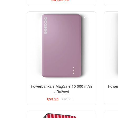
-13%
Powerbanka s MagSafe 10 000 mAh
Power
- Ružová
€53,25
€61,25
ELEGANCE