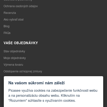
Ochrana osobných údajov
Recenzia
Ako vybrať obal
Blog
FAQs
VAŠE OBJEDNÁVKY
Stav objednávky
Moje objednávky
Výmena tovaru
Odstúpenie od kúpnej zmluvy
Reklamácia
Na vašom súkromí nám záleží
KONTAKTY
Picasee využíva cookies na zabezpečenie funkčnosti webu
a na personalizáciu obsahu webu. Kliknutím na
Kontakty
"Rozumiem" súhlasíte s využívaním cookies.
Kontaktný formulár