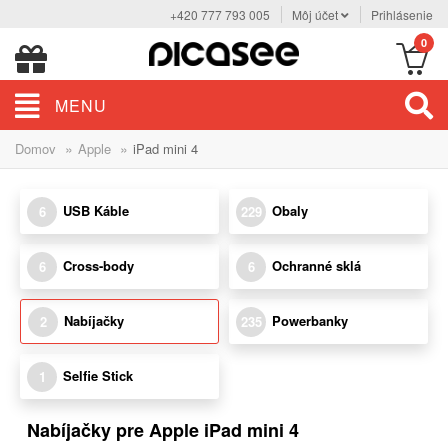
+420 777 793 005
Môj účet
Prihlásenie
0
MENU
»
»
Domov
Apple
iPad mini 4
USB Káble
Obaly
6
229
Cross-body
Ochranné sklá
6
6
Nabíjačky
Powerbanky
2
235
Selfie Stick
1
Nabíjačky pre Apple iPad mini 4