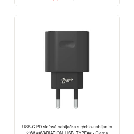
-38%
USB-C PD sieťová nabíjačka s rýchlo-nabíjaním
20W ##VARIATION_USB_TYPE## - Čierna