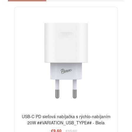
-38%
USB-C PD sieťová nabíjačka s rýchlo-nabíjaním
20W ##VARIATION_USB_TYPE## - Biela
€9,60
€15,60