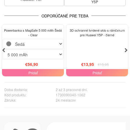
Y5P
ODPORÚČANÉ PRE TEBA
-13%
Powerbanka s MagSafe 5 000 mAh Šedá
3D ochranné tvrdené sklo s rámčekom
- Clear
pre Huawei Y5P - čierné
€56,90
€13,95
€15,95
Pridať
Pridať
Doba dodania:
2 až 3 pracovné dni.
Kód produktu:
1730090040-1062
Záruka:
24 mesiacov