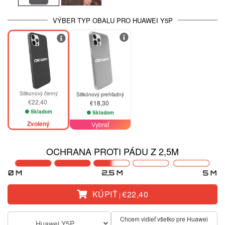
VÝBER TYP OBALU PRO HUAWEI Y5P
Silikonový čierný
Silikónový prehľadný
€22,40
€18,30
Skladom
Skladom
Zvolený
Vybrať
OCHRANA PROTI PÁDU Z 2,5M
KÚPIŤ
€22,40
|
Chcem vidieť všetko pre Huawei
Huawei Y5P