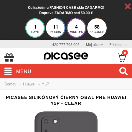
Ku každému FASHION CASE sklo ZADARMO!
Doprava ZADARMO nad 50.00 €
1
11
4
57
DAYS
HOURS
MINUTES
SECONDS
+420 777 793 005
Môj účet
Prihlásenie
0
MENU
»
»
Domov
Huawei
Y5P
PICASEE SILIKÓNOVÝ ČIERNY OBAL PRE HUAWEI
Y5P - CLEAR