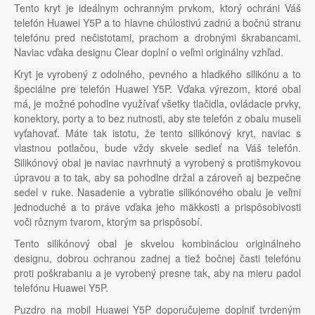
Tento kryt je ideálnym ochranným prvkom, ktorý ochráni Váš
telefón Huawei Y5P a to hlavne chúlostivú zadnú a bočnú stranu
telefónu pred nečistotami, prachom a drobnými škrabancami.
Naviac vďaka designu Clear doplní o veľmi originálny vzhľad.
Kryt je vyrobený z odolného, pevného a hladkého silikónu a to
špeciálne pre telefón Huawei Y5P. Vďaka výrezom, ktoré obal
má, je možné pohodlne využívať všetky tlačidla, ovládacie prvky,
konektory, porty a to bez nutnosti, aby ste telefón z obalu museli
vyťahovať. Máte tak istotu, že tento silikónový kryt, naviac s
vlastnou potlačou, bude vždy skvele sedieť na Váš telefón.
Silikónový obal je naviac navrhnutý a vyrobený s protišmykovou
úpravou a to tak, aby sa pohodlne držal a zároveň aj bezpečne
sedel v ruke. Nasadenie a vybratie silikónového obalu je veľmi
jednoduché a to práve vďaka jeho mäkkosti a prispôsobivosti
voči rôznym tvarom, ktorým sa prispôsobí.
Tento silikónový obal je skvelou kombináciou originálneho
designu, dobrou ochranou zadnej a tiež bočnej časti telefónu
proti poškrabaniu a je vyrobený presne tak, aby na mieru padol
telefónu Huawei Y5P.
Puzdro na mobil Huawei Y5P doporučujeme doplniť tvrdeným