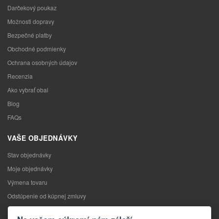
Darčekový poukaz
Možnosti dopravy
Bezpečné platby
Obchodné podmienky
Ochrana osobných údajov
Recenzia
Ako vybrať obal
Blog
FAQs
VAŠE OBJEDNÁVKY
Stav objednávky
Moje objednávky
Výmena tovaru
Odstúpenie od kúpnej zmluvy
Reklamácia