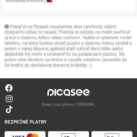
Automaticky preložené z
Pokiaľ si na Picasee nevyberiete obal navrhnutý našimi
dizajnérmi vôbec to nevadí. Pretože si môžete na mobil navrhnúť
aj kryt s vlastnou fotkou alebo motívom. Vyššie si vyberiete model
telefónu, na ktorý budete chcieť puzdro s vlastnou fotkou vyrobiť a
potom v našej šikovnej aplikácii stačí nahrať danú fotku alebo
akýkoľvek iný motív a umiestniť ho na požadovanú pozíciu. My
potom obal obratom vyrobíme a navyše zabalíme (spravidla do
24 hodín) do darčekovej drevenej krabičky. :)
Dress your phone | ORIGINAL
BEZPEČNÉ PLATBY