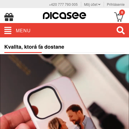
+420 777 793 005
Môj účet
Prihlásenie
0
MENU
Kvalita, ktorá ťa dostane