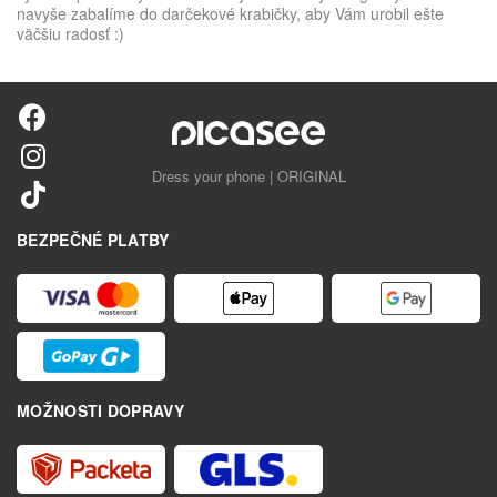
navyše zabalíme do darčekové krabičky, aby Vám urobil ešte
väčšiu radosť :)
Dress your phone | ORIGINAL
BEZPEČNÉ PLATBY
MOŽNOSTI DOPRAVY