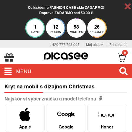
Ku každému FASHION CASE sklo ZADARMO!
Doprava ZADARMO nad 50.00 €
1
12
58
26
DAYS
HOURS
MINUTES
SECONDS
+420 777 793 005
Môj účet
Prihlásenie
0
MENU
Kryt na mobil s dizajnom Christmas
Najskôr si vyber značku a model telefónu
Apple
Google
Honor