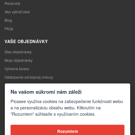
Recenzia
Ako vybrať obal
Blog
FAQs
VAŠE OBJEDNÁVKY
Stav objednávky
Moje objednávky
Výmena tovaru
Odstúpenie od kúpnej zmluvy
Reklamácia
Na vašom súkromí nám záleží
KONTAKTY
Picasee využíva cookies na zabezpečenie funkčnosti webu
a na personalizáciu obsahu webu. Kliknutím na
Kontakty
"Rozumiem" súhlasíte s využívaním cookies.
Kontaktný formulár
Veľkoobchod
Rozumiem
Média o nás