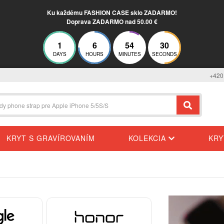
Ku každému FASHION CASE sklo ZADARMO!
Doprava ZADARMO nad 50.00 €
1
6
54
29
DAYS
HOURS
MINUTES
SECONDS
+420
KRYT S GRAVÍROVANÍM
KOLEKCIA
KR