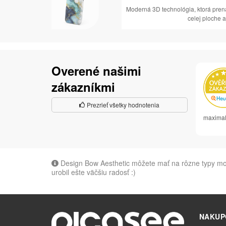
Moderná 3D technológia, ktorá pren
celej ploche a
Overené našimi
zákazníkmi
Prezrieť všetky hodnotenia
maximal
Design Bow Aesthetic môžete mať na rôzne typy mob
urobil ešte väčšiu radosť :)
NAKUP