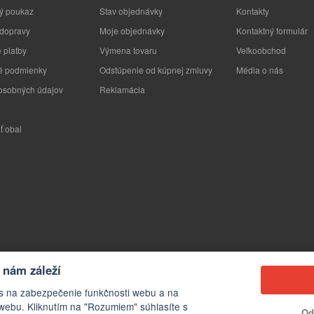
ý poukaz
Stav objednávky
Kontakty
 dopravy
Moje objednávky
Kontaktný formulár
 platby
Výmena tovaru
Veľkoobchod
 podmienky
Odstúpenie od kúpnej zmluvy
Média o nás
osobných údajov
Reklamácia
ť obal
nám záleží
s na zabezpečenie funkčnosti webu a na
webu. Kliknutím na "Rozumiem" súhlasíte s
Od