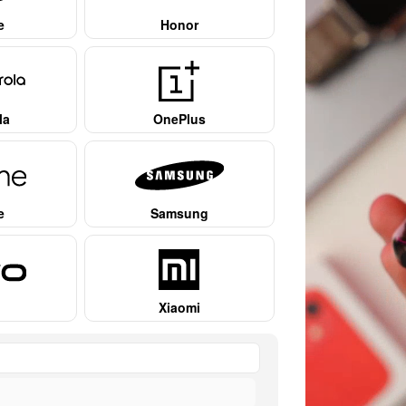
e
Honor
la
OnePlus
e
Samsung
Xiaomi