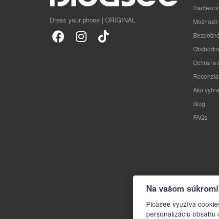
Darčekov
Dress your phone | ORIGINAL
Možnosti
Bezpečné
Obchodné
Ochrana 
Recenzia
Ako vybra
Blog
FAQs
Na vašom súkromí 
Picasee využíva cookie
personalizáciu obsahu 