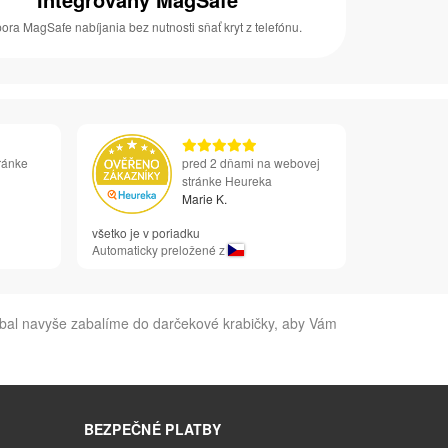
ora MagSafe nabíjania bez nutnosti sňať kryt z telefónu.
ránke
pred 2 dňami na webovej
stránke Heureka
Marie K.
všetko je v poriadku
Automaticky preložené z
obal navyše zabalíme do darčekové krabičky, aby Vám
BEZPEČNÉ PLATBY