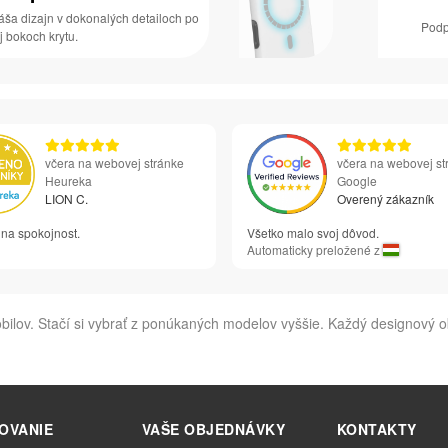
áša dizajn v dokonalých detailoch po
Podp
j bokoch krytu.
včera na webovej stránke
včera na webovej st
Heureka
Google
LION C.
Overený zákazník
na spokojnost.
Všetko malo svoj dôvod.
Automaticky preložené z
ilov. Stačí si vybrať z ponúkaných modelov vyššie. Každý designový 
OVANIE
VAŠE OBJEDNÁVKY
KONTAKTY