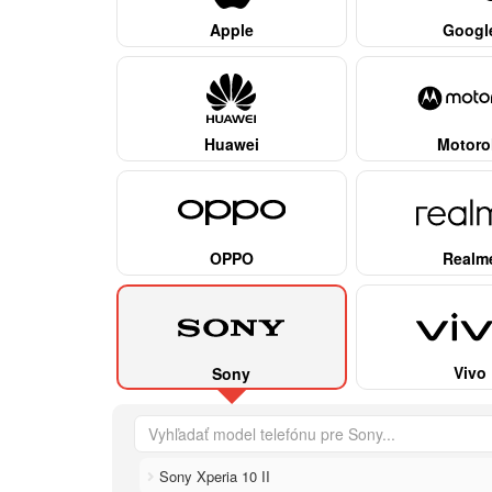
Apple
Googl
Huawei
Motoro
OPPO
Realm
Vivo
Sony
Sony Xperia 10 II