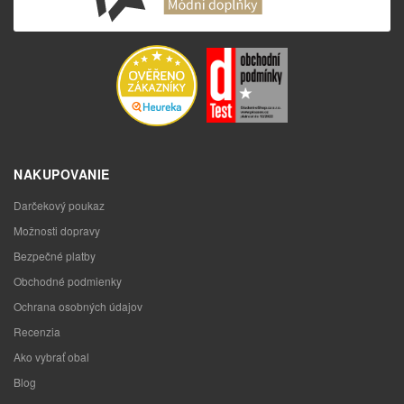
NAKUPOVANIE
Darčekový poukaz
Možnosti dopravy
Bezpečné platby
Obchodné podmienky
Ochrana osobných údajov
Recenzia
Ako vybrať obal
Blog