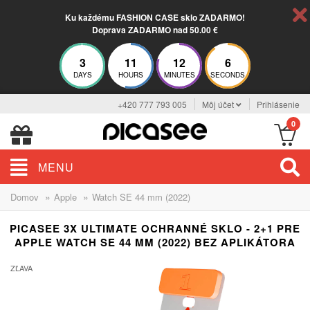
Ku každému FASHION CASE sklo ZADARMO!
Doprava ZADARMO nad 50.00 €
3
11
12
6
DAYS
HOURS
MINUTES
SECONDS
+420 777 793 005
Môj účet
Prihlásenie
0
MENU
»
»
Domov
Apple
Watch SE 44 mm (2022)
PICASEE 3X ULTIMATE OCHRANNÉ SKLO - 2+1 PRE
APPLE WATCH SE 44 MM (2022) BEZ APLIKÁTORA
ZĽAVA
-33%