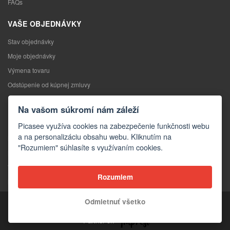
FAQs
VAŠE OBJEDNÁVKY
Stav objednávky
Moje objednávky
Výmena tovaru
Odstúpenie od kúpnej zmluvy
Reklamácia
Na vašom súkromí nám záleží
KONTAKTY
Picasee využíva cookies na zabezpečenie funkčnosti webu
a na personalizáciu obsahu webu. Kliknutím na
Kontakty
"Rozumiem" súhlasíte s využívaním cookies.
Kontaktný formulár
Veľkoobchod
Rozumiem
Média o nás
Odmietnuť všetko
Copyright © 2026 Picasee
Partner of: