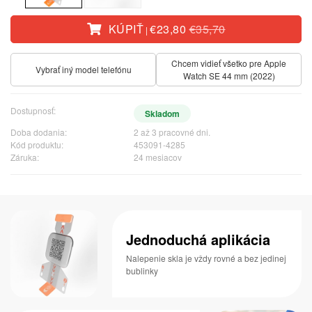
KÚPIŤ
€23,80
€35,70
|
Chcem vidieť všetko pre Apple
Vybrať iný model telefónu
Watch SE 44 mm (2022)
Dostupnosť:
Skladom
Doba dodania:
2 až 3 pracovné dni.
Kód produktu:
453091-4285
Záruka:
24 mesiacov
Jednoduchá aplikácia
Nalepenie skla je vždy rovné a bez jedinej
bublinky