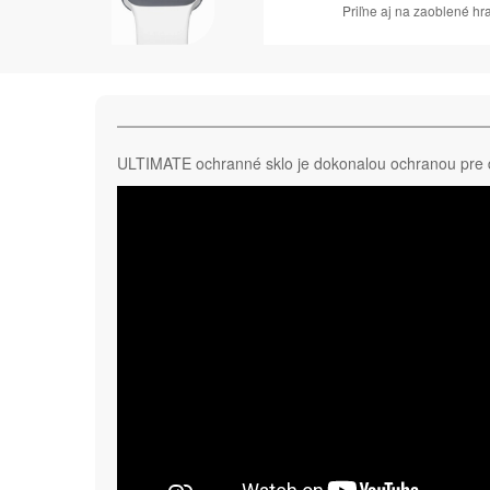
Priľne aj na zaoblené hr
ULTIMATE ochranné sklo je dokonalou ochranou pre di