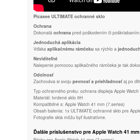
Picasee ULTIMATE ochranné sklo
Ochrana
Dokonalá
ochrana
pred poškodením či poškriabaním. 
Jednoduchá aplikácia
Vďaka
aplikačnému rámčeku
sa rýchlo a
jednoduc
Neviditeľné
Nalepenie pomocou aplikačného rámčeka je tak dokon
Odolnosť
Zachováva si svoju
pevnosť a priehľadnosť
aj po dl
Typ ochranného prvku: ochrana displeja Apple Watch
Materiál: tvrdené sklo 9H
Kompatibilné s: Apple Watch 41 mm (7.series)
Obsah balenia: 1x ULTIMATE ochranné sklo pre Apple W
Fotografie skla môžu byť ilustratívne.
Ďalšie príslušenstvo pre Apple Watch 41 mm 
Pásky pre Apple Watch 41 mm (7.series)