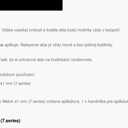
Vďaka vysokej tvrdosti a kvalite skla budú hodinky vždy v bezpečí.
ho
aplikuje. Nalepenie skla je vždy rovné a bez jedinej bublinky.
alé, že si ochranné sklo na hodinkách nevšimnete.
hodobom používaní.
 41 mm (7.series)
atch 41 mm (7.series) vrátane aplikátora, 1 x handrička pre aplikáciu
(7.series)