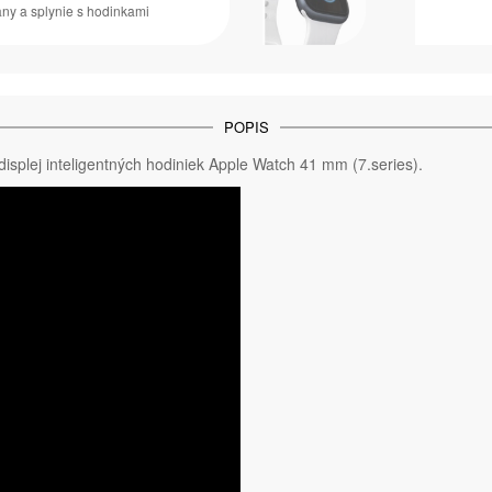
any a splynie s hodinkami
POPIS
splej inteligentných hodiniek Apple Watch 41 mm (7.series).