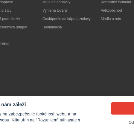
 dopravy
Moje objednávky
Kontaktný formulár
 platby
Výmena tovaru
Veľkoobchod
 podmienky
Odstúpenie od kúpnej zmluvy
Média o nás
osobných údajov
Reklamácia
ť obal
nám záleží
s na zabezpečenie funkčnosti webu a na
webu. Kliknutím na "Rozumiem" súhlasíte s
Od