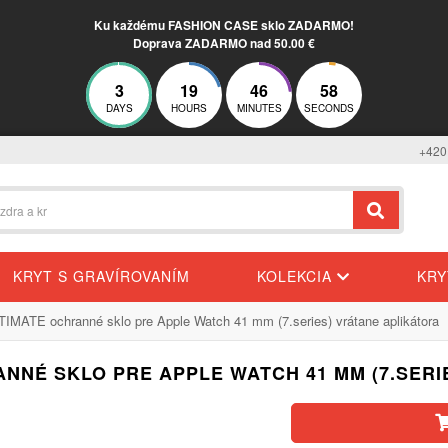
Ku každému FASHION CASE sklo ZADARMO!
Doprava ZADARMO nad 50.00 €
3
19
46
57
DAYS
HOURS
MINUTES
SECONDS
+420
KRYT S GRAVÍROVANÍM
KOLEKCIA
KR
TIMATE ochranné sklo pre Apple Watch 41 mm (7.series) vrátane aplikátora
ANNÉ SKLO PRE APPLE WATCH 41 MM (7.SERI