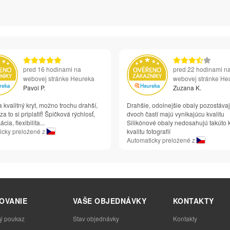
pred 16 hodinami na
pred 22 hodinami n
webovej stránke Heureka
webovej stránke He
Pavol P.
Zuzana K.
 kvalitný kryt, možno trochu drahší,
Drahšie, odolnejšie obaly pozostáva
 za to si priplatiť! Špičková rýchlosť,
dvoch častí majú vynikajúcu kvalitu
ia, flexibilita...
Silikónové obaly nedosahujú takúto
icky preložené z
kvalitu fotografií
Automaticky preložené z
OVANIE
VAŠE OBJEDNÁVKY
KONTAKTY
ý poukaz
Stav objednávky
Kontakty