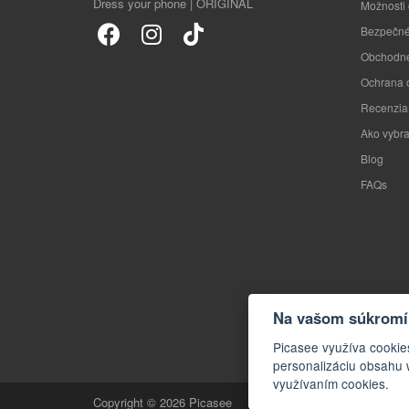
Dress your phone | ORIGINAL
Možnosti
Bezpečné
Obchodné
Ochrana 
Recenzia
Ako vybra
Blog
FAQs
Na vašom súkromí 
Picasee využíva cookie
personalizáciu obsahu 
využívaním cookies.
Copyright © 2026 Picasee