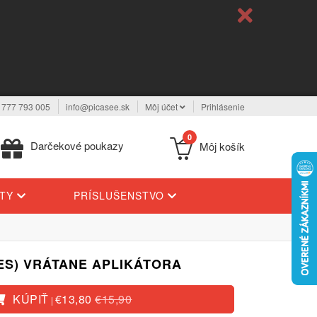
 777 793 005
info@picasee.sk
Môj účet
Prihlásenie
0
Darčekové poukazy
Môj košík
YTY
PRÍSLUŠENSTVO
ES) VRÁTANE APLIKÁTORA
KÚPIŤ
€13,80
€15,90
|