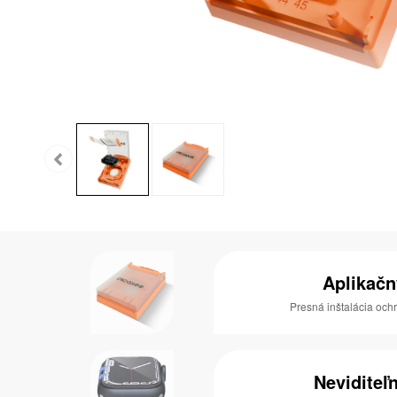
Aplikač
Presná inštalácia och
Neviditeľ