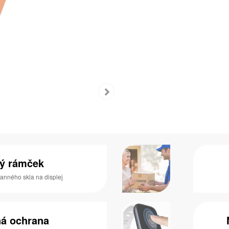
ný rámček
ranného skla na displej
ná ochrana