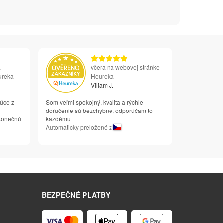
a
včera na webovej stránke
ureka
Heureka
Viliam J.
júce z
Som veľmi spokojný, kvalita a rýchle
doručenie sú bezchybné, odporúčam to
 konečnú
každému
Automaticky preložené z
BEZPEČNÉ PLATBY