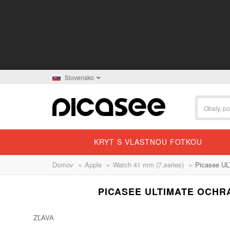
Slovensko
KRYT S VLASTNOU FOTKOU
»
»
»
Domov
Apple
Watch 41 mm (7.series)
Picasee UL
PICASEE ULTIMATE OCHR
ZĽAVA